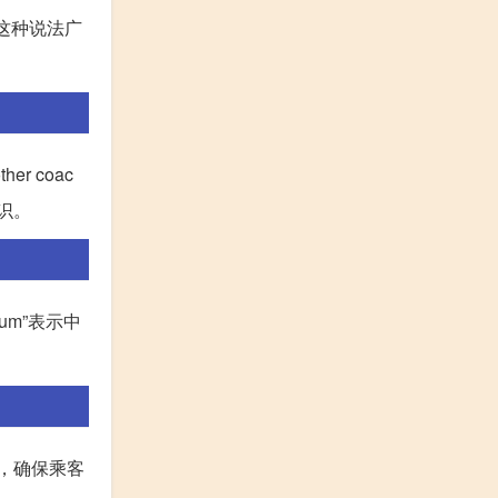
思。这种说法广
er coac
识。
leum”表示中
名称，确保乘客