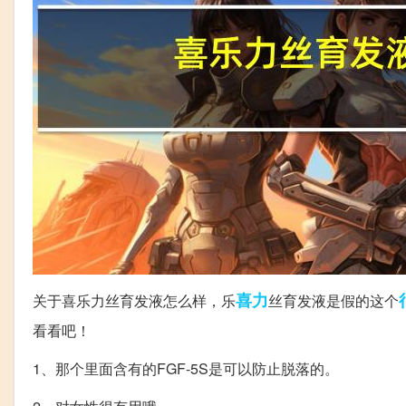
喜力
关于喜乐力丝育发液怎么样，乐
丝育发液是假的这个
看看吧！
1、那个里面含有的FGF-5S是可以防止脱落的。