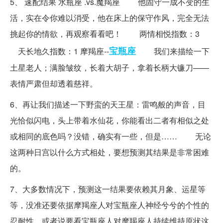
5、 速配结果 水瓶座 .vs.魔羯座 他固守一成不变的生
活，实在令你难以消受，他在床上的保守作风，完全无法
挑起你的情欲，再观察看看吧！ 两情相悦指数：3
宝瓶座
天长地久指数：1 摩羯座--
我们来描绘一下
土星老人；满脸皱纹，长着大胡子，拿着长柄大镰刀——
表情严肃但却透着慈祥。
6、再让我们描述一下野蛮的天王星：雷鸣般的声音，目
光恰似闪电，头上带着水仙花，你能看出二者有相似之处
或相同的底色吗？没错，确实有一些，但是…… 无论
这两种日宫以什么方式相处，要想预测其结果是非常困难
的。
7、大多数情况下，预测这一结果要依赖其月象、运星等
等，没准还要依据摩羯座人对宝瓶座人神经兮兮的个性的
忍耐性，或者说要看宝瓶座人对摩羯座人持续维持原状这