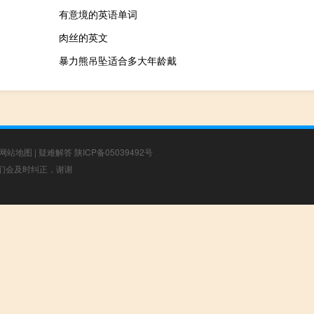
有意境的英语单词
肉丝的英文
暴力熊吊坠适合多大年龄戴
网站地图
|
疑难解答
陕ICP备05039492号
，我们会及时纠正，谢谢