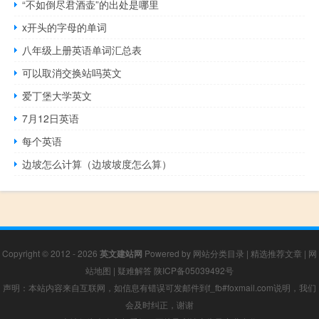
“不如倒尽君酒壶”的出处是哪里
x开头的字母的单词
八年级上册英语单词汇总表
可以取消交换站吗英文
爱丁堡大学英文
7月12日英语
每个英语
边坡怎么计算（边坡坡度怎么算）
Copyright © 2012 - 2026
英文建站网
Powered by
网站分类目录
|
精选推荐文章
|
网
站地图
|
疑难解答
陕ICP备05039492号
声明：本站内容来自互联网，如信息有错误可发邮件到f_fb#foxmail.com说明，我们
会及时纠正，谢谢