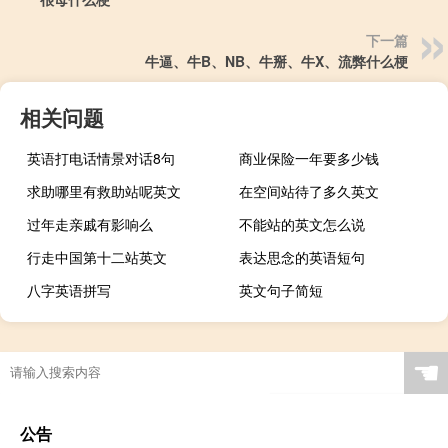
下一篇
牛逼、牛B、NB、牛掰、牛X、流弊什么梗
相关问题
英语打电话情景对话8句
商业保险一年要多少钱
求助哪里有救助站呢英文
在空间站待了多久英文
过年走亲戚有影响么
不能站的英文怎么说
行走中国第十二站英文
表达思念的英语短句
八字英语拼写
英文句子简短
☚
公告