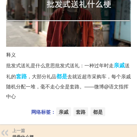
释义
亲戚
批发式送礼是什么意思批发式送礼：一种过年时走
送
套路
都是
礼的
，大部分礼品
去就近超市采购车，每个亲戚
随机分配一堆，毫不走心全是套路。——微博@语文指挥
中心
网络标签：
亲戚
套路
都是
上一篇
很母什么梗