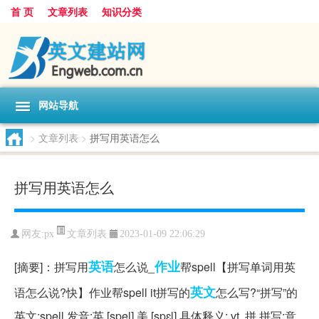
首 页
文章列表
知识分类
网站导航
>
文章列表
>
拼写用英语怎么
拼写用英语怎么
文章列表
网友:
px
2023-01-09 22:06:29
英语
作业
[摘要]：拼写用
怎么说_
帮spell【拼写单词用英
英文
语怎么说?快】作业帮spell it拼写的
怎么写?“拼写”的
英文:spell 发音:英 [spel] 美 [spɛl] 具体释义: vt. 拼,拼写;意