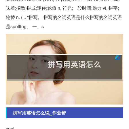
味着;招致;拼成;迷住;轮值 n. 符咒;一段时间;魅力 vi. 拼字;
轮替 n. (... “拼写。 拼写的名词英语是什么拼写的名词英语
是spelling。 一、s
拼写用英语怎么说_作业帮
spell