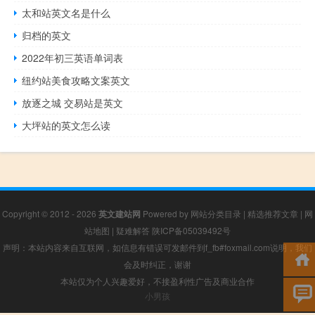
太和站英文名是什么
归档的英文
2022年初三英语单词表
纽约站美食攻略文案英文
放逐之城 交易站是英文
大坪站的英文怎么读
Copyright © 2012 - 2026
英文建站网
Powered by
网站分类目录
|
精选推荐文章
|
网
站地图
|
疑难解答
陕ICP备05039492号
声明：本站内容来自互联网，如信息有错误可发邮件到f_fb#foxmail.com说明，我们
会及时纠正，谢谢
本站仅为个人兴趣爱好，不接盈利性广告及商业合作
小男孩