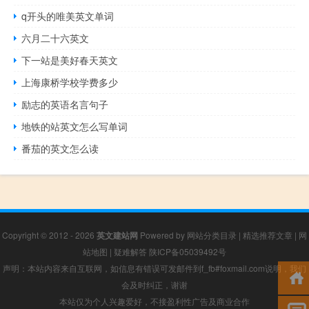
q开头的唯美英文单词
六月二十六英文
下一站是美好春天英文
上海康桥学校学费多少
励志的英语名言句子
地铁的站英文怎么写单词
番茄的英文怎么读
Copyright © 2012 - 2026
英文建站网
Powered by
网站分类目录
|
精选推荐文章
|
网
站地图
|
疑难解答
陕ICP备05039492号
声明：本站内容来自互联网，如信息有错误可发邮件到f_fb#foxmail.com说明，我们
会及时纠正，谢谢
本站仅为个人兴趣爱好，不接盈利性广告及商业合作