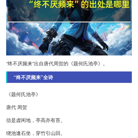
“终不厌频来”出自唐代周贺的《题何氏池亭》。
“终不厌频来”全诗
《题何氏池亭》
唐代 周贺
信是虚闲地，亭高亦有苔。
绕池逢石坐，穿竹引山回。