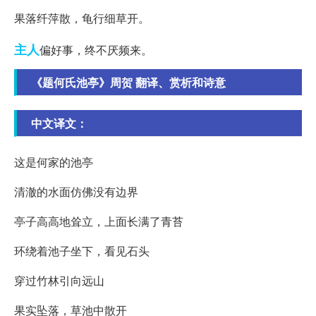
果落纤萍散，龟行细草开。
主人
偏好事，终不厌频来。
《题何氏池亭》周贺 翻译、赏析和诗意
中文译文：
这是何家的池亭
清澈的水面仿佛没有边界
亭子高高地耸立，上面长满了青苔
环绕着池子坐下，看见石头
穿过竹林引向远山
果实坠落，草池中散开