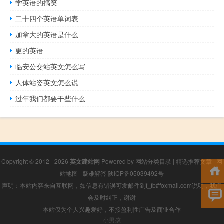
学英语的搞笑
二十四个英语单词表
加拿大的英语是什么
更的英语
临安公交站英文怎么写
人体站姿英文怎么说
过年我们都要干些什么
Copyright © 2012 - 2026
英文建站网
Powered by
网站分类目录
|
精选推荐文章
|
网
站地图
|
疑难解答
陕ICP备05039492号
声明：本站内容来自互联网，如信息有错误可发邮件到f_fb#foxmail.com说明，我们
会及时纠正，谢谢
本站仅为个人兴趣爱好，不接盈利性广告及商业合作
小男孩