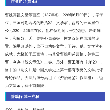
作者简介(曹丕)
曹魏高祖文皇帝曹丕（187年冬－226年6月29日），字子
桓，三国时期著名的政治家、文学家，曹魏的开国皇帝，
公元220－226年在位。他在位期间，平定边患。击退鲜
卑，和匈奴、氐、羌等外夷修好，恢复汉朝在西域的设
置。除军政以外，曹丕自幼好文学，于诗、赋、文学皆有
成就，尤擅长于五言诗，与其父曹操和弟曹植，并称三
曹，今存《魏文帝集》二卷。另外，曹丕著有《典论》，
当中的《论文》是中国文学史上第一部有系统的文学批评
专论作品。去世后庙号高祖（《资治通鉴》作世祖），谥
为文皇帝，葬于首阳陵。
善哉行·其一注释
①雊，读如够，野鸡叫。