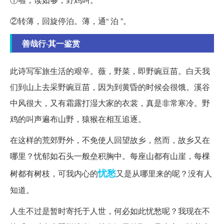
②转薄，回旋停泊。薄，通“ 泊 ”。
善哉行·其一鉴赏
此诗写军旅生活的艰辛。薇，野菜，即野豌豆苗。白天我
们到山上去采野豌豆苗，因为到黄昏的时候会很饿。溪谷
中风很大，又有霜露打湿大家的衣裳，真是非常寒冷。野
鸡的叫声遍布山野，猿猴在相互追逐。
在这样的荒郊野外，不免使人回望故乡，然而，故乡又在
哪里？忧郁如石头一般垒积胸中。每座山都有山崖，每棵
忧愁
树都有树枝，可我内心的
又是从哪里来的呢？没有人
知道。
人生不过是暂时寄托于人世，何必如此忧愁呢？我现在不