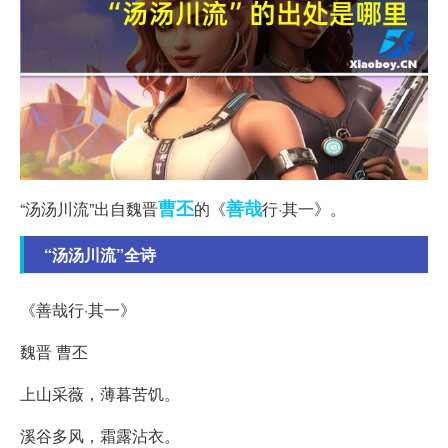
曹丕
善哉
“汤汤川流”出自魏晋
的《
行·其一》。
“汤汤川流”全诗
《善哉行·其一》
魏晋 曹丕
上山采薇，薄暮苦饥。
溪谷多风，霜露沾衣。