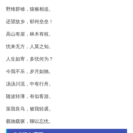
野雉群雊，猿猴相追。
还望故乡，郁何垒垒！
高山有崖，林木有枝。
忧来无方，人莫之知。
人生如寄，多忧何为？
今我不乐，岁月如驰。
汤汤川流，中有行舟。
随波转薄，有似客游。
策我良马，被我轻裘。
载驰载驱，聊以忘忧。