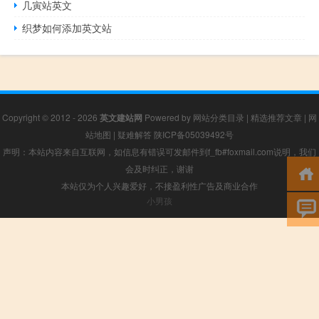
几寅站英文
织梦如何添加英文站
Copyright © 2012 - 2026
英文建站网
Powered by
网站分类目录
|
精选推荐文章
|
网
站地图
|
疑难解答
陕ICP备05039492号
声明：本站内容来自互联网，如信息有错误可发邮件到f_fb#foxmail.com说明，我们
会及时纠正，谢谢
本站仅为个人兴趣爱好，不接盈利性广告及商业合作
小男孩