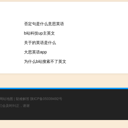
否定句是什么意思英语
b站科技up主英文
关于的英语是什么
大思英语app
为什么b站搜索不了英文
网站地图
|
疑难解答
陕ICP备05039492号
，我们会及时纠正，谢谢