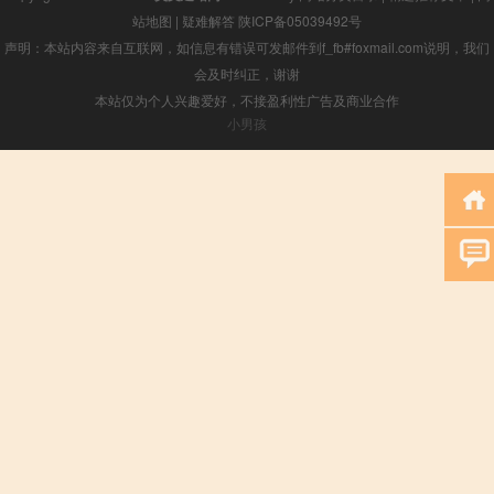
站地图
|
疑难解答
陕ICP备05039492号
声明：本站内容来自互联网，如信息有错误可发邮件到f_fb#foxmail.com说明，我们
会及时纠正，谢谢
本站仅为个人兴趣爱好，不接盈利性广告及商业合作
小男孩