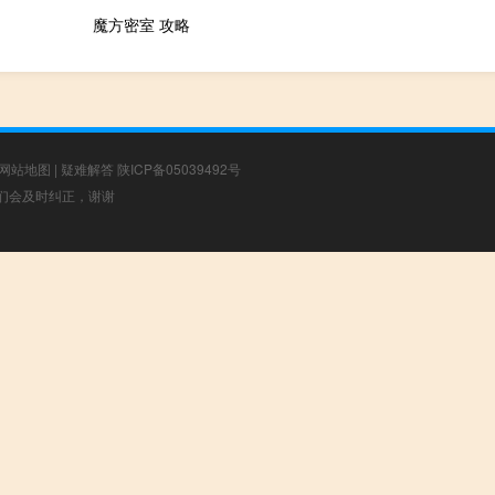
魔方密室 攻略
网站地图
|
疑难解答
陕ICP备05039492号
，我们会及时纠正，谢谢