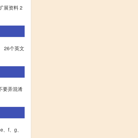
扩展资料 2
 26个英文
字母不要弄混淆
e、f、g、