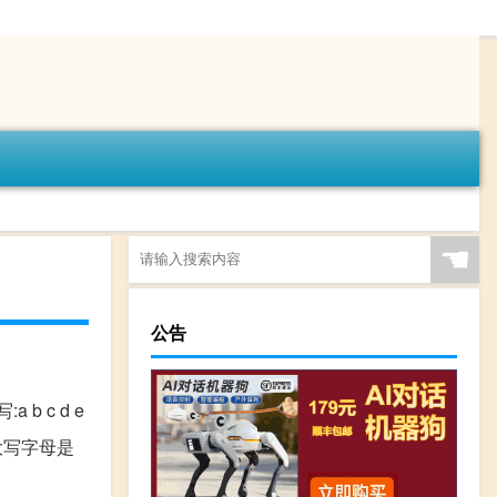
☚
公告
a b c d e
26大写字母是