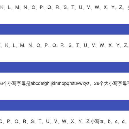
、K、L、M、N、O、P、Q、R、S、T、U、V、W、X、Y、Z。 
J、K、L、M、N、O、P、Q、R、S、T、U、V、W、X、Y、Z。
6个小写字母是abcdefghijklmnopqrstuvwxyz。26个大小写
O、P、Q、R、S、T、U、V、W、X、Y、Z,小写:a、b、c、d、