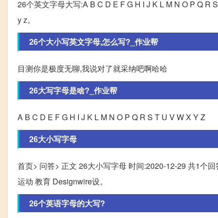
26个英文字母大写:A B C D E F G H I J K L M N O P Q R S T U 
y z。
26个大小写英文字母,怎么写?_作业帮
目测你是极度无聊,我说对了就采纳吧啊哈哈
26大写字母是啥?_作业帮
A B C D E F G H I J K L M N O P Q R S T U V W X Y Z
26大小写字母
首页> 问答> 正文 26大小写字母 时间:2020-12-29 共1
运动 教育 Designwire设。
26个英语字母的大写?