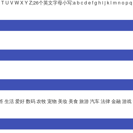
V W X Y Z;26个英文字母小写:a b c d e f g h i j k l m n o p q r 
个回答 生活 爱好 数码 农牧 宠物 美妆 美食 旅游 汽车 法律 金融 游戏