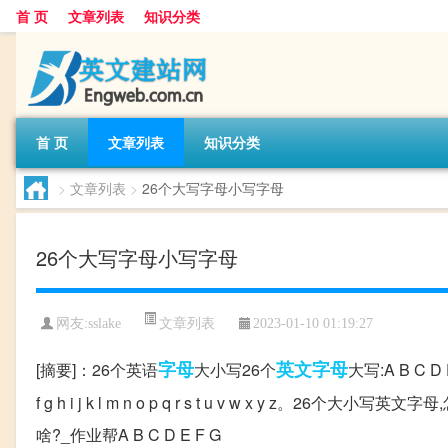
首 页
文章列表
知识分类
首 页
文章列表
知识分类
>
文章列表
>
26个大写字母小写字母
26个大写字母小写字母
文章列表
网友:
sslake
2023-01-10 01:19:27
字母
英文字母
[摘要]：26个英语
大小写26个
大写:A B C D E
f g h i j k l m n o p q r s t u v w x y
啥?_作业帮A B C D E F G