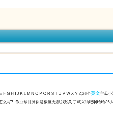
英文
 F G H I J K L M N O P Q R S T U V W X Y Z;26个
字母小写:
 z。26个大小写英文字母,怎么写?_作业帮目测你是极度无聊,我说对了就采纳吧啊哈哈