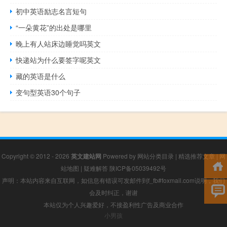
初中英语励志名言短句
“一朵黄花”的出处是哪里
晚上有人站床边睡觉吗英文
快递站为什么要签字呢英文
藏的英语是什么
变句型英语30个句子
Copyright © 2012 - 2026
英文建站网
Powered by
网站分类目录
|
精选推荐文章
|
网
站地图
|
疑难解答
陕ICP备05039492号
声明：本站内容来自互联网，如信息有错误可发邮件到f_fb#foxmail.com说明，我们
会及时纠正，谢谢
本站仅为个人兴趣爱好，不接盈利性广告及商业合作
小男孩