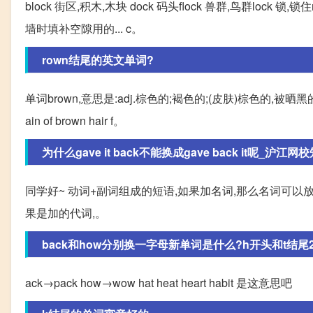
block 街区,积木,木块 dock 码头flock 兽群,鸟群lock 锁,锁住
墙时填补空隙用的... c。
rown结尾的英文单词?
单词brown,意思是:adj.棕色的;褐色的;(皮肤)棕色的,被晒黑的。n.
ain of brown hair f。
为什么gave it back不能换成gave back it呢_沪江网
同学好~ 动词+副词组成的短语,如果加名词,那么名词可以放中间,也可以放结
果是加的代词,。
back和how分别换一字母新单词是什么?h开头和t结尾2 3 4
ack→pack how→wow hat heat heart habit 是这意思吧