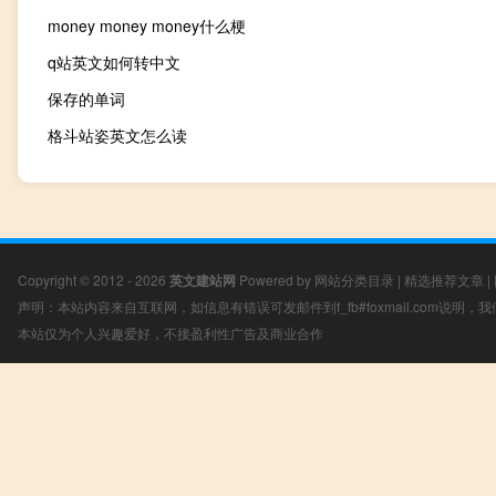
money money money什么梗
q站英文如何转中文
保存的单词
格斗站姿英文怎么读
Copyright © 2012 - 2026
英文建站网
Powered by
网站分类目录
|
精选推荐文章
|
声明：本站内容来自互联网，如信息有错误可发邮件到f_fb#foxmail.com说明
本站仅为个人兴趣爱好，不接盈利性广告及商业合作