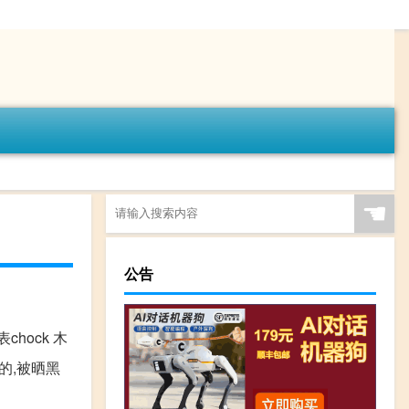
☚
公告
表chock 木
色的,被晒黑