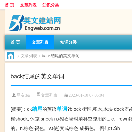
首 页
文章列表
知识分类
首 页
文章列表
知识分类
>
文章列表
>
back结尾的英文单词
back结尾的英文单词
文章列表
网友:
ba
2023-01-10 07:05:04
结尾
单词
[摘要]：ck
的英语
?block 街区,积木,木块 dock 码
楔shock, 休克 sneck n.(砌石墙时填补空隙用的... c。
的。n.棕色;褐色。v.(使)变成棕色,成褐色。 例句:1.Sh