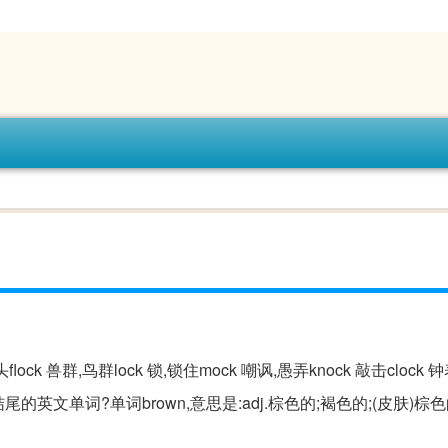
头flock 兽群,鸟群lock 锁,锁住mock 嘲讽,愚弄knock 敲击clock 钟
rown结尾的英文单词?单词brown,意思是:adj.棕色的;褐色的;(皮肤)棕