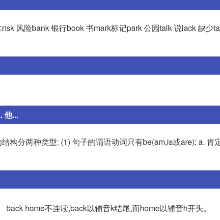
拿risk 风险bank 银行book 书mark标记park 公园talk 说lack 缺少
 他...
分两种类型: (1) 句子的谓语动词只有be(am,is或are): a. 
 back home不连读,back以辅音k结尾,而home以辅音h开头。