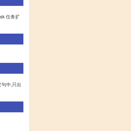
task 任务扩
肯定句中,只出