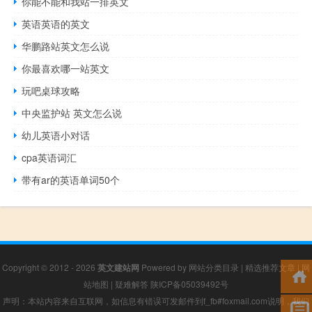
你能不能和我站一排英文
英语英语的英文
华鹏路站英文怎么说
你最喜欢哪一站英文
玩吧桌球攻略
中央监护站 英文怎么说
幼儿英语小对话
cpa英语词汇
带有ar的英语单词50个
Copyright © 2012 - 2026
英文建站网
Powered by
网站分类目录
|
精选推荐文章
|
网
站地图
|
疑难解答
陕ICP备05039492号
声明：本站内容来自互联网，如信息有错误可发邮件到f_fb#foxmail.com说明，我们