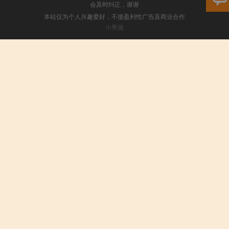
会及时纠正，谢谢
本站仅为个人兴趣爱好，不接盈利性广告及商业合作
小男孩