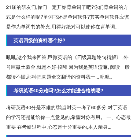
21届的研友们,你们一定开始背单词了吧?你们背单词的方
式是什么样的呢?单词书还是单词软件?其实单词软件应该
是作为单词书的补充,用得好绝对可以使你在背单词...
英语四级的资料哪个好?
吼吼,这个我来回答,巨微英语的《四级真题逐句精解》 ,外
号巨微土豪金,就是本好书啊! 因为我是英语渣嘛, 阅读一般
都读不懂,那种把真题全文翻译的资料我一... 吼吼。
考研英语40分难吗?怎么才能进合格线呢?
考研英语40分是不难的!我当时英一考了60多分,对于英语
的学习还是能给你一点意见的,希望对你有用。 一、心态最
重要 在考研过程中,心态是十分重要的,本人亲身...