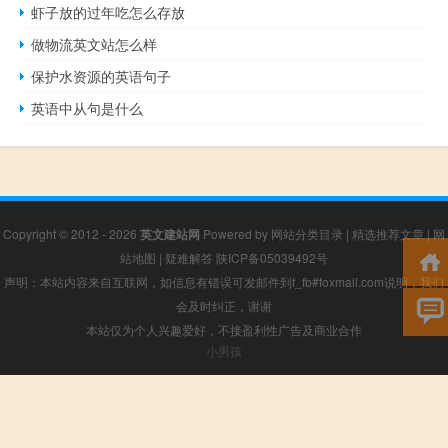
虾子放的过年吃怎么存放
做物流英文站怎么样
保护水资源的英语句子
英语中从句是什么
Copyright © 2012 - 2026
英文建站网
Powered by
网站分类目录
|
精选推荐文章
|
网
站地图
|
疑难解答
陕ICP备05039492号
声明：本站内容来自互联网，如信息有错误可发邮件到f_fb#foxmail.com说明，我们
会及时纠正，谢谢
本站仅为个人兴趣爱好，不接盈利性广告及商业合作
小男孩