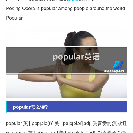
Peking Opera is popular among people around the world
Popular
popular怎么读?
popular 英 [ˈpɒpjələ(r)] 美 [ˈpɑːpjələr] adj. 受喜爱的;受欢迎
的 popular英 [ˈpɒpjələ(r)] 美 [ˈpɑːpjələr] adj. 受喜爱的;受欢