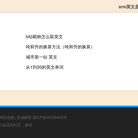
arm英文
b站昵称怎么取英文
吨和升的换算方法（吨和升的换算）
城市第一站 英文
从1到30的英文单词
网站地图
|
疑难解答
陕ICP备05039492号
，我们会及时纠正，谢谢