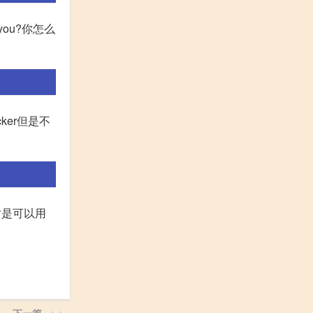
th you?你怎么
cker但是不
时是可以用