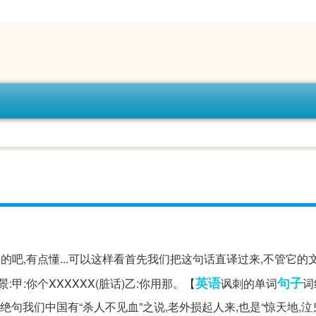
有点想骂人是的吧,有点懂...可以这样看首先我们把这句话直译过来,不管它
英语
句子
甲:你个XXXXXX(脏话)乙:你用那。【
讽刺的单词
词
句我们中国有“杀人不见血”之说,老外损起人来,也是“惊天地,泣鬼