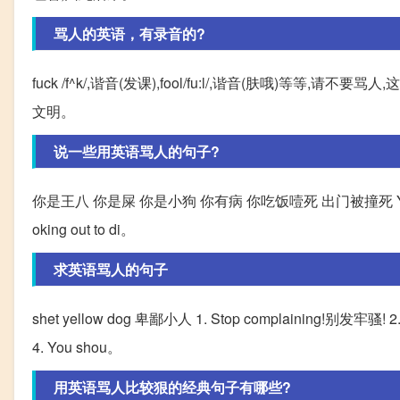
骂人的英语，有录音的?
fuck /f^k/,谐音(发课),fool/fu:l/,谐音(肤哦)等等,请不要骂
文明。
说一些用英语骂人的句子?
你是王八 你是屎 你是小狗 你有病 你吃饭噎死 出门被撞死 You're a king, yo
oking out to di。
求英语骂人的句子
shet yellow dog 卑鄙小人 1. Stop complaining!别发牢骚! 
4. You shou。
用英语骂人比较狠的经典句子有哪些?