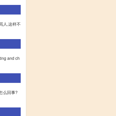
请不要骂人,这样不
ng and ch
u?你怎么回事?