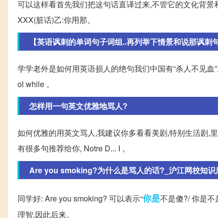
可以这样看首先我们把这句话直译过来,不管它的文化背景和引
XXX(脏话)乙:你用那。
【英语讽刺的单词句子词组..再列举下情景和说那讽刺句子
学学老外是如何用英语损人的绝句我们中国有“杀人不见血”之说,老外损起
ol while 。
怎样用一句英文优雅地骂人?
如何优雅的用英文骂人,我建议你多看看美剧,特别生活剧,
有很多句推荐给你, Notre D... I 。
Are you smoking?为什么是骂人的话?_沪江网校知识
你是
同学好: Are you smoking? 可以表示“
不是傻?/ 你是
理智,因此后来。