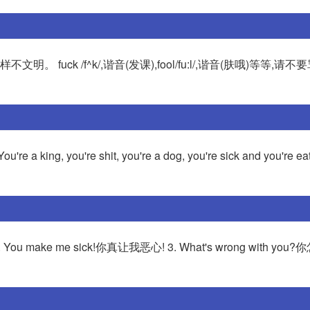
人,这样不文明。 fuck /f^k/,谐音(发课),fool/fu:l/,谐音(肤哦)等等,
u're shit, you're a dog, you're sick and you're eati
2. You make me sick!你真让我恶心! 3. What's wrong with yo