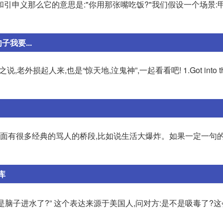
申义那么它的意思是:"你用那张嘴吃饭?"我们假设一个场景:甲
我要...
人来,也是“惊天地,泣鬼神”,一起看看吧! 1.Got into the 
里面有很多经典的骂人的桥段,比如说生活大爆炸。如果一定一句的
库
不是脑子进水了?” 这个表达来源于美国人,问对方:是不是吸毒了?