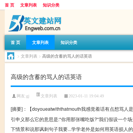
首 页
文章列表
知识分类
首 页
文章列表
知识分类
>
文章列表
>
高级的含蓄的骂人的话英语
高级的含蓄的骂人的话英语
文章列表
网友:
gj
2023-01-11 19:04:49
[摘要]：【doyoueatwiththatmouth我感觉着话
引申义那么它的意思是:"你用那张嘴吃饭?"我们假设一个场景:
下情景和说那讽刺句子我要...学学老外是如何用英语损人的绝