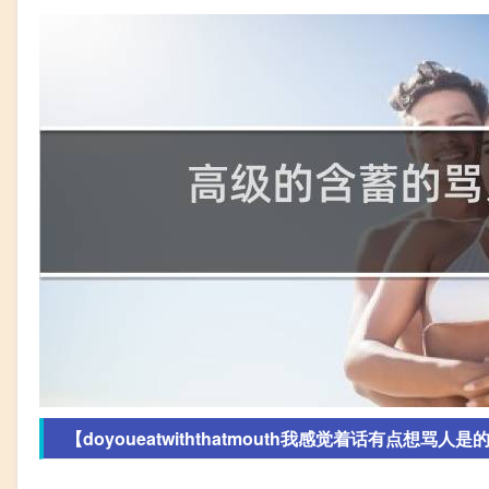
【doyoueatwiththatmouth我感觉着话有点想骂人是的