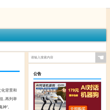
☚
公告
的文化背景和
组..再列举
神”,