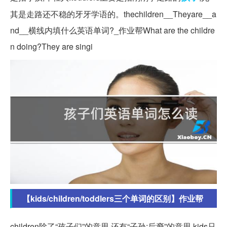
其是走路还不稳的牙牙学语的。thechildren__Theyare__a
nd__横线内填什么英语单词?_作业帮What are the childre
n doing?They are singi
【kids/children/toddlers三个单词的区别】作业帮
children除了“孩子们”的意思,还有“子孙;后裔”的意思.kids只