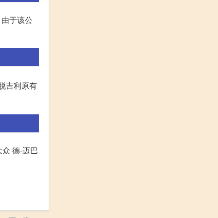
。由于该公
摆脱吉利原有
n大众 德-迈巴