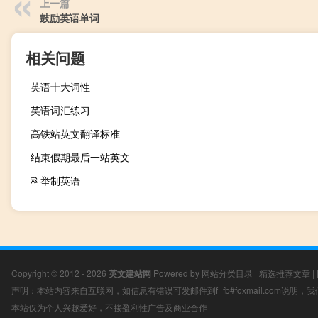
上一篇
鼓励英语单词
相关问题
英语十大词性
英语词汇练习
高铁站英文翻译标准
结束假期最后一站英文
科举制英语
Copyright © 2012 - 2026
英文建站网
Powered by
网站分类目录
|
精选推荐文章
|
声明：本站内容来自互联网，如信息有错误可发邮件到f_fb#foxmail.com说明
本站仅为个人兴趣爱好，不接盈利性广告及商业合作