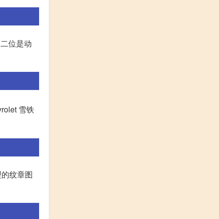
第二位是动
rolet 雪铁
"型的纹章图