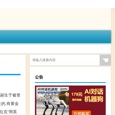
☚
公告
年诞生于被誉
的,有黄金
拉克”用英