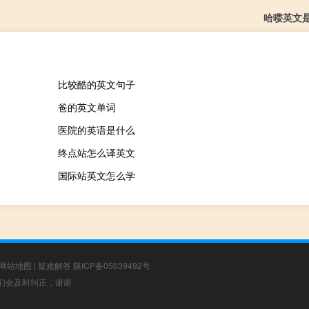
哈喽英文
比较酷的英文句子
爸的英文单词
医院的英语是什么
终点站怎么译英文
国际站英文怎么学
网站地图
|
疑难解答
陕ICP备05039492号
，我们会及时纠正，谢谢