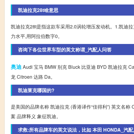
凯迪拉克28t啥意思
凯迪拉克28t是指这款车采用2.0涡轮增压发动机。1.凯迪拉克
力水平,用阿拉伯数字0。
咨询下各位世界车型的英文称谓_汽配人问答
奥迪
Audi 宝马 BMW 别克 Bluck 比亚迪 BYD 凯迪拉克 Cadi
龙 Citroen 达路 Da。
凯迪莱克哪国的?
是美国的品牌名称 凯迪拉克 (香港译作“佳得利”) 英文名称 Ca
案 品牌释义 象征凯迪。
求救:所有品牌车的英文说法，比如 本田 HONDA_汽