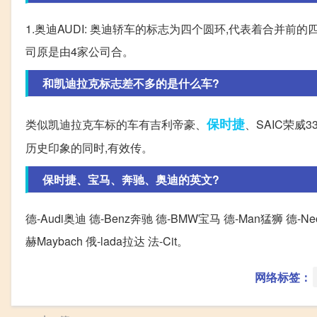
1.奥迪AUDI: 奥迪轿车的标志为四个圆环,代表着合并
司原是由4家公司合。
和凯迪拉克标志差不多的是什么车?
保时捷
类似凯迪拉克车标的车有吉利帝豪、
、SAIC荣威
历史印象的同时,有效传。
保时捷、宝马、奔驰、奥迪的英文?
德-Audi奥迪 德-Benz奔驰 德-BMW宝马 德-Man猛狮 德-Neo
赫Maybach 俄-lada拉达 法-Cit。
网络标签：