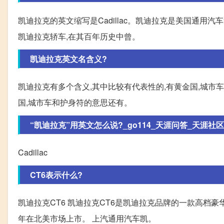
凯迪拉克的英文缩写是Cadillac。凯迪拉克是美国通用
凯迪拉克轿车,在其百年历史中曾。
凯迪拉克英文名含义?
凯迪拉克有多个含义,其中比较有代表性的,有黄金国,城市
国,城市车和护身符的意思还有。
“凯迪拉克”用英文怎么说?_go114_天涯问答_天涯社区
Cadillac
CT6表示什么?
凯迪拉克CT6 凯迪拉克CT6是凯迪拉克品牌的一款高档豪华轿
年在北美市场上市。 上汽通用汽车凯。