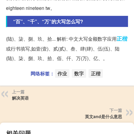
eighteen nineteen tw。
“百”、“千”、“万”的大写怎么写?
正楷
(陆)、柒、捌、玖、拾... 解析: 中文大写金额数字应用
或行书填写,如壹(壹)、贰(贰)、叁、肆(肆)、伍(伍)、陆
(陆)、柒、捌、玖、拾、佰、仟、万(万)、亿、。
网络标签：
作业
数字
正楷
上一篇
解决英语
下一篇
英文and是什么意思
相关问题