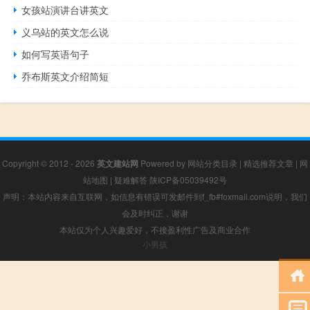
女孩站演讲台讲英文
义乌站的英文怎么说
如何写英语句子
乔布斯英文介绍简短
Copyright © 2012 - 2026
英文建站网
Powered by
网站分类目录
|
精选推荐文章
|
网
站地图
|
疑难解答
陕ICP备05039492号
声明：本站内容来自互联网，如信息有错误可发邮件到f_fb#foxmail.com说明，我们
会及时纠正，谢谢
本站仅为个人兴趣爱好，不接盈利性广告及商业合作
小男孩