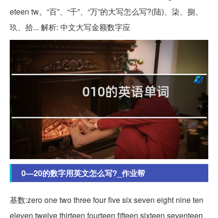
eteen tw。“百”、“千”、“万”的大写怎么写?(陆)、柒、捌、
玖、拾... 解析: 中文大写金额数字应
0—20的数字用英文怎么写?_作业帮
基数:zero one two three four five six seven eight nine ten
eleven twelve thirteen fourteen fifteen sixteen seventeen