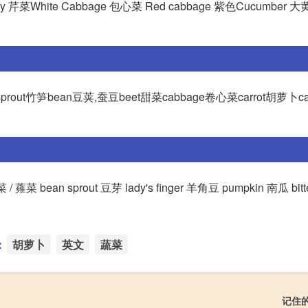
ry 芹菜White Cabbage 包心菜 Red cabbage 紫色Cucumber 大
o sprout竹笋bean豆荚,蚕豆beet甜菜cabbage卷心菜carrot胡萝卜c
/ 蕹菜 bean sprout 豆芽 lady's finger 羊角豆 pumpkin 南瓜 bitt
：
胡萝卜
英文
蔬菜
记住