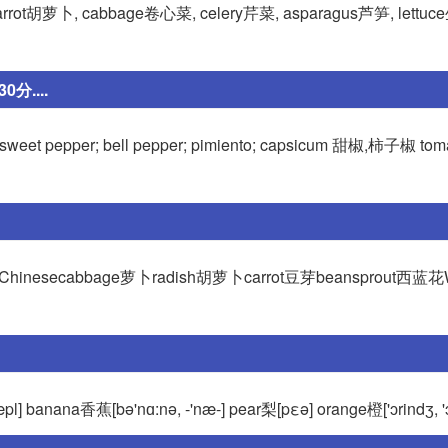
rot胡萝卜, cabbage卷心菜, celery芹菜, asparagus芦笋, lettuce
....
sweet pepper; bell pepper; pimiento; capsicum 甜椒,柿子椒 t
secabbage萝卜radish胡萝卜carrot豆芽beansprout西蓝花Wes
pl] banana香蕉[bə'nɑ:nə, -'næ-] pear梨[pεə] orange橙['ɔrindʒ, 'ɔ: