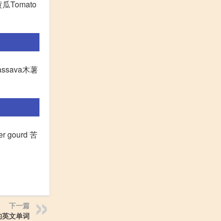
黄瓜Tomato
assava木薯
er gourd 苦
下一篇
的英文单词