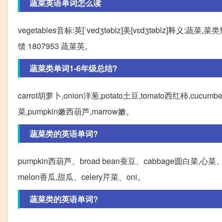
蔬菜英语单词怎么读
vegetables音标:英[ˈvedʒtəblz]美[vɛdʒtəblz]释义:蔬菜,
馈 1807953 蔬菜英。
蔬菜类单词1-6年级总结?
carrot胡萝卜,onion洋葱,potato土豆,tomato西红柿,cucumb
菜,pumpkin嫩西葫芦,marrow嫩。
蔬菜类的英语单词?
pumpkin西葫芦、broad bean蚕豆、cabbage圆白菜,心菜、g
melon香瓜,甜瓜、celery芹菜、oni。
蔬菜类的英语单词?