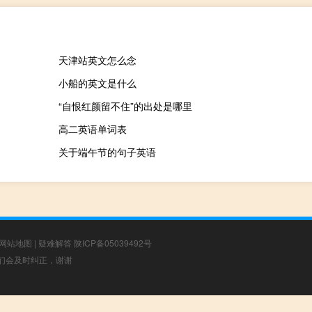
天津站英文怎么念
小船的英文是什么
“自恨红颜留不住”的出处是哪里
高二英语单词表
关于端午节的句子英语
网站地图
|
疑难解答
陕ICP备05039492号
，我们会及时纠正，谢谢