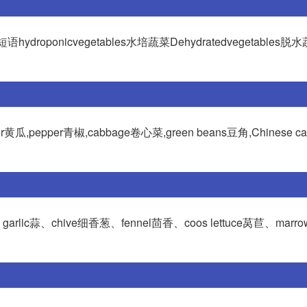
菜类短语hydroponicvegetables水培蔬菜Dehydratedvegetables
er黄瓜,pepper青椒,cabbage卷心菜,green beans豆角,Chinese 
arlic蒜、chive细香葱、fennel茴香、coos lettuce莴苣、mar