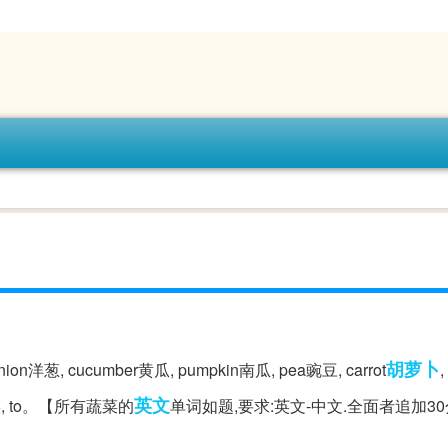
胡萝卜
, cucumber黄瓜, pumpkin南瓜, pea豌豆, carrot
英文
ch菠菜, to。【所有蔬菜的
单词如题,要求:英文-中文.全面者追加30分