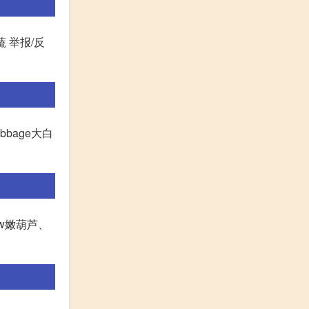
脱水蔬 举报/反
cabbage大白
row嫩葫芦、