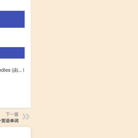
es (由... i
下一篇
个英语单词