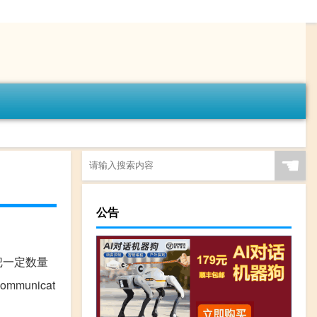
☚
公告
e 指把一定数量
mmunicat