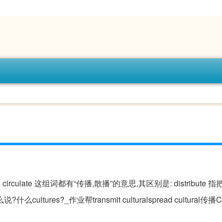
pread, circulate 这组词都有“传播,散播”的意思,其区别是: distribut
es?_作业帮transmit culturalspread cultural传播Co