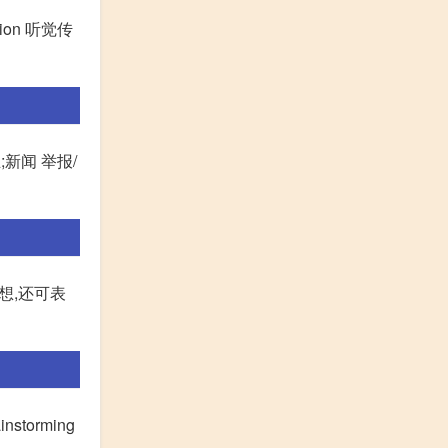
tion 听觉传
闻业;新闻 举报/
想,还可表
nstorming