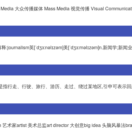
体 Media 大众传播媒体 Mass Media 视觉传播 Visual Communica
journalism英[ˈdʒɜ:nəlɪzəm]美[ˈdʒɜ:rnəlɪzəm]n.新闻学;新
基本意思是指行走、行驶、旅行、游历、走过、绕过某地区,引申可表示回
n 艺术家artist 美术总监art director 大创意big idea 头脑风暴法brai