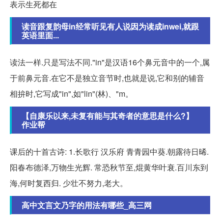
表示生死都在
读音跟复韵母in经常听见有人说因为读成inwei,就跟
英语里面...
读法一样.只是写法不同."in"是汉语16个鼻元音中的一个,属
于前鼻元音.在它不是独立音节时,也就是说,它和别的辅音
相拚时,它写成"in",如"lin"(林)、"m。
【自康乐以来,未复有能与其奇者的意思是什么?】
作业帮
课后的十首古诗: 1.长歌行 汉乐府 青青园中葵.朝露待日晞.
阳春布德泽,万物生光辉. 常恐秋节至,焜黄华叶衰.百川东到
海,何时复西归. 少壮不努力,老大。
高中文言文乃字的用法有哪些_高三网