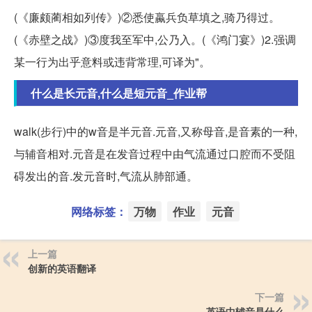
(《廉颇蔺相如列传》)②悉使蠃兵负草填之,骑乃得过。
(《赤壁之战》)③度我至军中,公乃入。(《鸿门宴》)2.强调
某一行为出乎意料或违背常理,可译为"。
什么是长元音,什么是短元音_作业帮
walk(步行)中的w音是半元音.元音,又称母音,是音素的一种,
与辅音相对.元音是在发音过程中由气流通过口腔而不受阻
碍发出的音.发元音时,气流从肺部通。
网络标签：
万物
作业
元音
上一篇
创新的英语翻译
下一篇
英语中辅音是什么