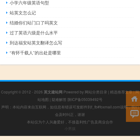
小学六年级英语句型
站英文怎么记
结婚你们站门口了吗英文
过了英语六级是什么水平
到达福安站英文翻译怎么写
“有怀千载人”的出处是哪里
Copyright © 2012 - 2026
英文建站网
Powered by
网站分类目录
|
精选推荐文章
|
网
站地图
|
疑难解答
陕ICP备05039492号
声明：本站内容来自互联网，如信息有错误可发邮件到f_fb#foxmail.com说明，我们
会及时纠正，谢谢
本站仅为个人兴趣爱好，不接盈利性广告及商业合作
小男孩