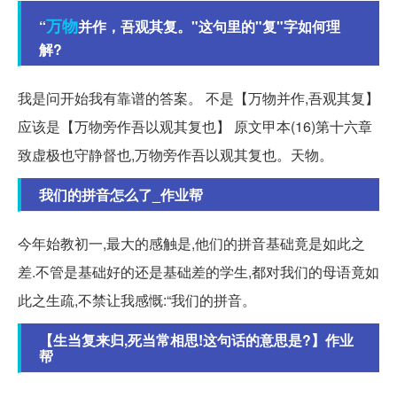
万物
“
并作，吾观其复。"这句里的"复"字如何理
解?
我是问开始我有靠谱的答案。 不是【万物并作,吾观其复】
应该是【万物旁作吾以观其复也】 原文甲本(16)第十六章
致虚极也守静督也,万物旁作吾以观其复也。天物。
我们的拼音怎么了_作业帮
今年始教初一,最大的感触是,他们的拼音基础竟是如此之
差.不管是基础好的还是基础差的学生,都对我们的母语竟如
此之生疏,不禁让我感慨:“我们的拼音。
【生当复来归,死当常相思!这句话的意思是?】作业
帮