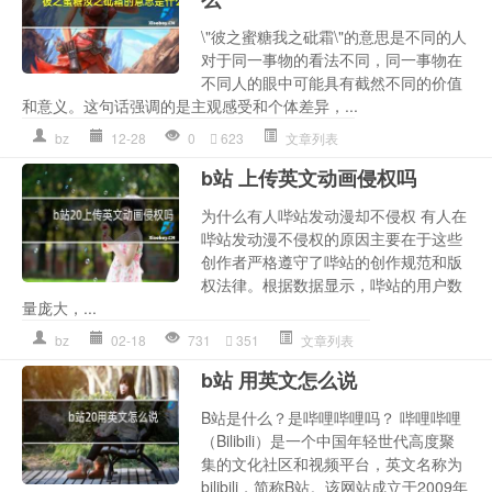
\"彼之蜜糖我之砒霜\"的意思是不同的人
对于同一事物的看法不同，同一事物在
不同人的眼中可能具有截然不同的价值
和意义。这句话强调的是主观感受和个体差异，...
bz
12-28
0
623
文章列表
b站 上传英文动画侵权吗
为什么有人哔站发动漫却不侵权 有人在
哔站发动漫不侵权的原因主要在于这些
创作者严格遵守了哔站的创作规范和版
权法律。根据数据显示，哔站的用户数
量庞大，...
bz
02-18
731
351
文章列表
b站 用英文怎么说
B站是什么？是哔哩哔哩吗？ 哔哩哔哩
（Bilibili）是一个中国年轻世代高度聚
集的文化社区和视频平台，英文名称为
bilibili，简称B站。该网站成立于2009年