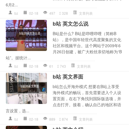
6月2...
bz
02-18
497
328
文章列表
b站 英文怎么说
B站是什么? B站是哔哩哔哩（简称B
站），是中国年轻世代高度聚集的文化
社区和视频平台。这个网站于2009年6
月26日创建，被广大粉丝亲切地称为“B
站”。据统计...
bz
02-18
61
743
文章列表
b站 英文界面
b站怎么开海外模式 想要在B站上享受
海外模式的畅玩，首先需要进入个人设
置页面，在右下角找到国际版选项，并
点击打开。接着，确认自己的地区和语
言设置，选...
bz
02-18
889
874
文章列表