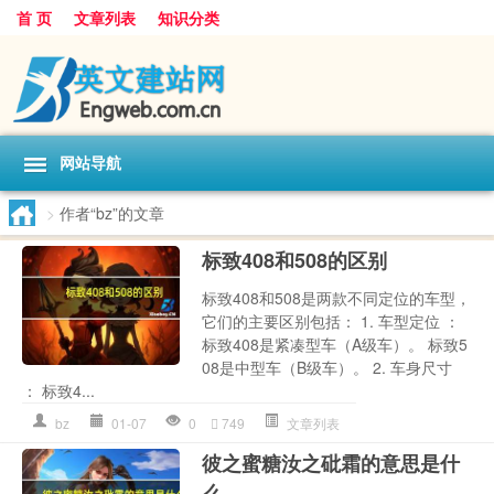
首 页
文章列表
知识分类
网站导航
>
作者“bz”的文章
标致408和508的区别
标致408和508是两款不同定位的车型，
它们的主要区别包括： 1. 车型定位 ：
标致408是紧凑型车（A级车）。 标致5
08是中型车（B级车）。 2. 车身尺寸
： 标致4...
bz
01-07
0
749
文章列表
彼之蜜糖汝之砒霜的意思是什
么