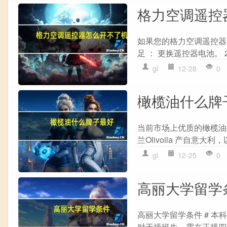
格力空调遥控
如果您的格力空调遥控器
足 ： 更换遥控器电池。 2
gl
12-28
0
橄榄油什么牌
当前市场上优质的橄榄油品
兰Olivoila 产自意大
gl
12-25
0
高丽大学留学
高丽大学留学条件 # 本
对于插班生，需在正规四