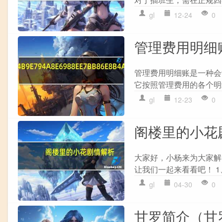
gl
12-24
0
管理费用明细
管理费用明细账是一种会
它按照管理费用的各个明
gl
12-23
0
阁楼里的小花
大家好，小杨来为大家解
让我们一起来看看吧！ 1
gl
04-30
0
甘罗简介（甘