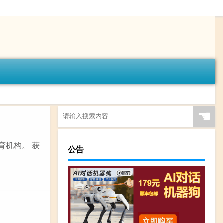
☚
育机构。 获
公告