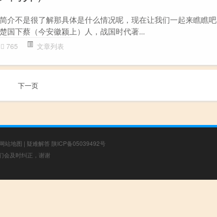
简介不是很了解那具体是什么情况呢，现在让我们一起来瞧瞧吧！
楚国下蔡（今安徽颍上）人，战国时代著...
765
文章列表
下一页
网站地图
|
疑难解答
陕ICP备05039492号
，我们会及时纠正，谢谢