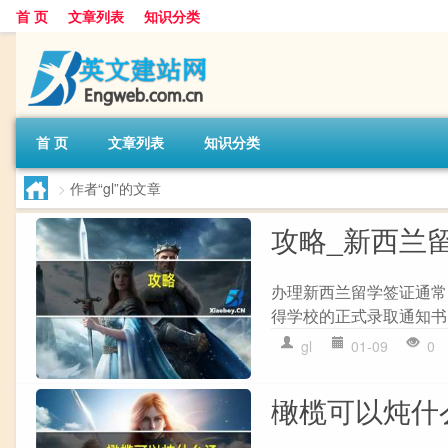
首 页
文章列表
知识分类
首 页
文章列表
知识分类
>
作者“gl”的文章
攻略_新西兰
办理新西兰留学签证通常需
得学校的正式录取通知书。 
gl
01-09
0
橄榄可以炖什