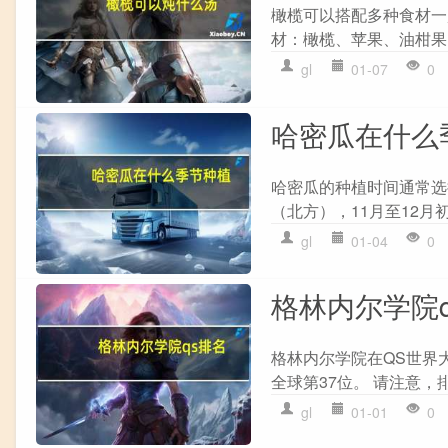
橄榄可以搭配多种食材一
材：橄榄、苹果、油柑果、
gl
01-07
0
哈密瓜在什么
哈密瓜的种植时间通常选择
（北方），11月至12月
gl
01-04
0
格林内尔学院
格林内尔学院在QS世界
全球第37位。 请注意，
gl
01-01
0