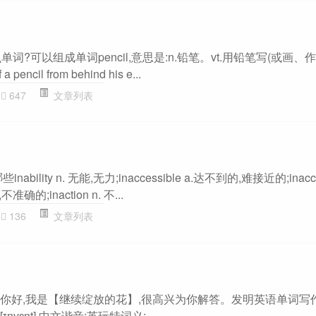
词
什么单词?可以组成单词pencil,意思是:n.铅笔。vt.用铅笔写(或画、
 a pencil from behind his e...
647
文章列表
bility n. 无能,无力;inaccessible a.达不到的,难接近的;inaccu
不准确的;inaction n. 不...
136
文章列表
你好,我是【继续绽放的花】,很高兴为你解答。发明英语单词写作: in
[ɪnvɛnt] 中文谐音:英玩特词义:...