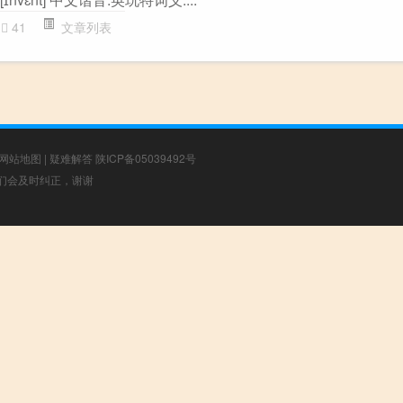
41
文章列表
网站地图
|
疑难解答
陕ICP备05039492号
，我们会及时纠正，谢谢