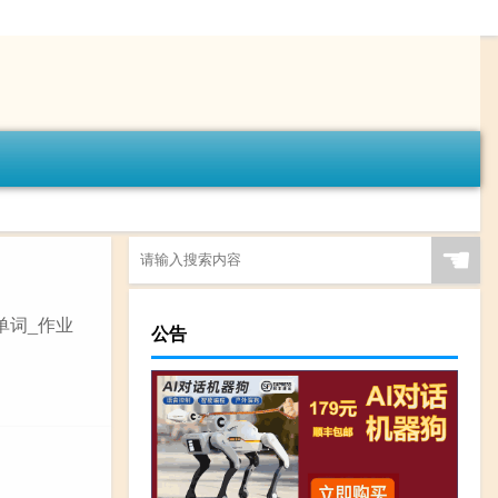
☚
的单词_作业
公告