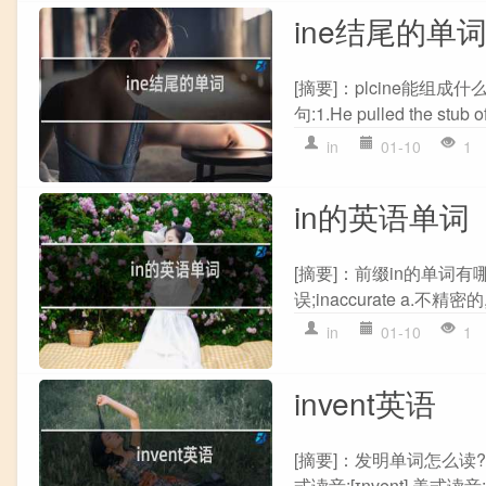
ine结尾的单
[摘要]：plcine能组成
句:1.He pulled the stub of
in
01-10
1
in的英语单词
[摘要]：前缀in的单词有哪些ina
误;inaccurate a.不精密的,
in
01-10
1
invent英语
[摘要]：发明单词怎么读?
式读音:[ɪnvent] 美式读音: