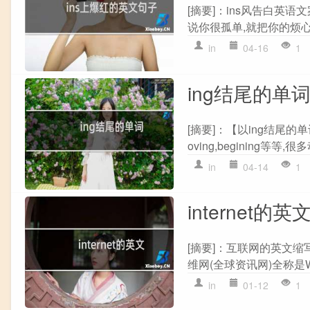
[摘要]：ins风告白英语文案?10、D
说你很孤单,就把你的烦心事
in
04-16
1
ing结尾的单
[摘要]：【以ing结尾的单词有哪些?
oving,begining等等,
in
04-14
1
internet的英
[摘要]：互联网的英文缩写
维网(全球资讯网)全称是Wor
in
01-12
1