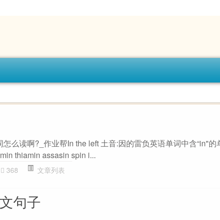
么读啊?_作业帮In the left 土音:因的雷负英语单词中含“in"
amin thiamin assasin spin i...
368
文章列表
英文句子