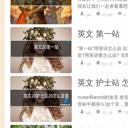
现在让我们一起来看看吧！ 1
yw
03-09
0
英文 第一站
“第一站”用英语怎么说 在英
里?用英语要怎么说? 当
yw
02-18
4
英文 护士站 
nurse和world的发音 
音标中都有/ɜː/这个音，
yw
02-18
7