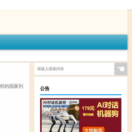
☚
邻的国家列
公告