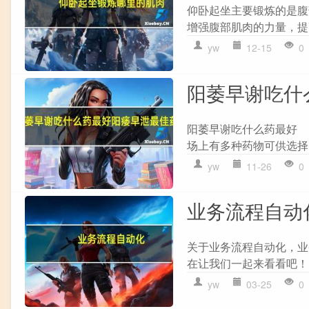
仰卧起坐主要锻炼的是腹
增强腹部肌肉的力量，提
yw
12-15
0
阳萎早谢吃什
阳萎早谢吃什么药最好
场上有多种药物可供选择
yw
11-26
0
业务流程自动
关于业务流程自动化，业
在让我们一起来看看吧！ 
yw
03-25
0