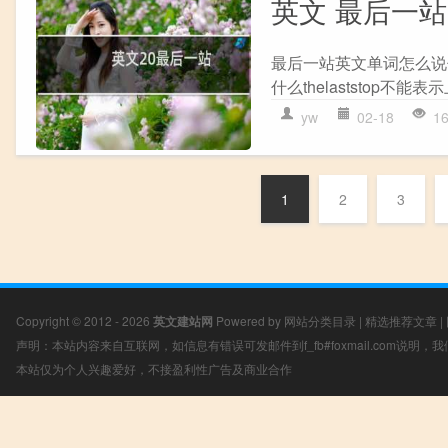
英文 最后一站
最后一站英文单词怎么说你是我
什么thelaststop不能表示
yw
02-18
1
1
2
3
Copyright © 2012 - 2026
英文建站网
Powered by
网站分类目录
|
精选推荐文章
|
声明：本站内容来自互联网，如信息有错误可发邮件到f_fb#foxmail.com说明
本站仅为个人兴趣爱好，不接盈利性广告及商业合作