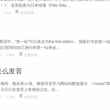
、这首歌曲为日本动漫《Fate Stay ...
614
生活助理
语中，“第一站”可以表达为the first station。 我旅行中的第
我们想询问自己旅行的第一站将会...
72
553
文章列表
怎么发音
发音相同，都含有/ɜː/音。根据语言学习网站的数据显示，\"nurse\"和\"w
显示它们在发音上有相似之处。比...
57
136
文章列表