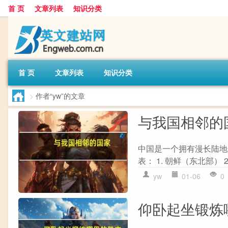
首 页
文章列表
知识分类
首 页
文章列表
知识分类
>
作者“yw”的文章
与我国相邻的
中国是一个拥有漫长陆地
表： 1. 朝鲜（东北部） 2
yw
01-06
0
仰卧起坐锻炼