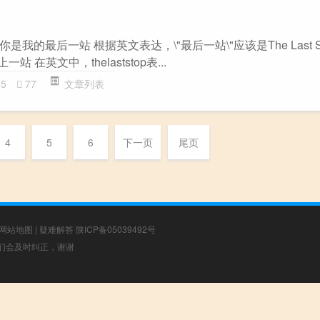
的最后一站 根据英文表达，\"最后一站\"应该是The Last Sta
上一站 在英文中，thelaststop表...
65
77
文章列表
4
5
6
下一页
尾页
网站地图
|
疑难解答
陕ICP备05039492号
，我们会及时纠正，谢谢