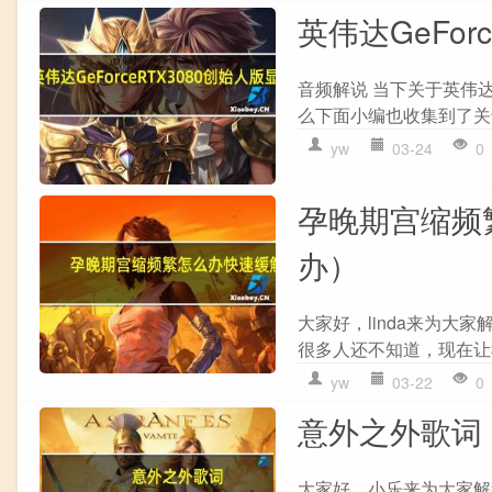
英伟达GeFor
音频解说 当下关于英伟达G
么下面小编也收集到了关于
yw
03-24
0
孕晚期宫缩频
办）
大家好，linda来为
很多人还不知道，现在让我
yw
03-22
0
意外之外歌词
大家好，小乐来为大家解