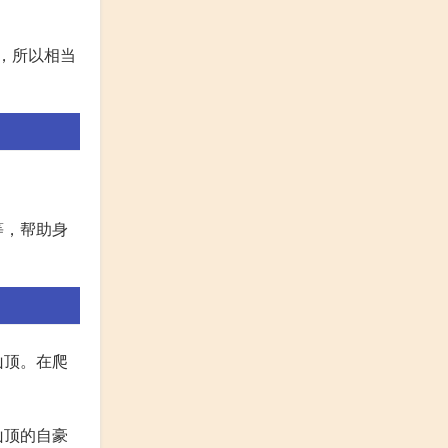
升，所以相当
等，帮助身
山顶。在爬
山顶的自豪