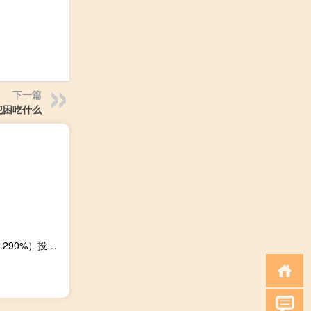
下一篇
犯困吃什么
美国财政部拍卖三个月期国库券得标利率5.295%（前次为5.290%）投标倍数3.12（前次为2.83）拍卖六个月期国库券得标利率5.290%（前次为5.265%）投标倍数2.78（前次为2.92）