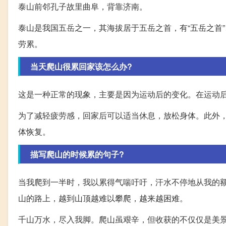
泰山前邻孔子故里曲阜，背靠济南。
泰山是我国五岳之一，其海拔居于五岳之首，有“五岳之首”
劳累。
当天爬山很累回家该怎么办?
这是一种正常的现象，主要是因为运动后的变化。在运动
为了减轻疲劳感，回家后可以适当休息，放松身体。此外
体恢复。
描写爬山的时候累的句子?
当我爬到一半时，我以累得气喘吁吁，汗水不停地从我的
山的路上，越到山顶越难以攀爬，越来越困难。
千山万水，尽入我脚。爬山虽艰辛，但收获的不仅仅是美