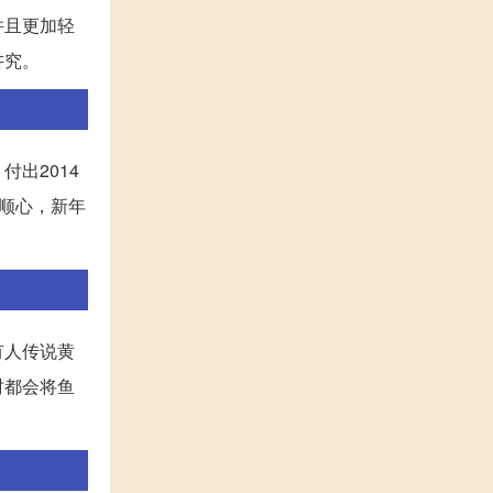
并且更加轻
讲究。
出2014
事顺心，新年
有人传说黄
时都会将鱼