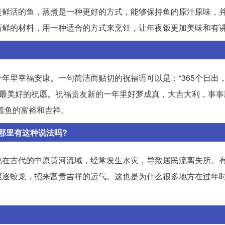
是鲜活的鱼，蒸煮是一种更好的方式，能够保持鱼的原汁原味，
新鲜的材料，用一种适合的方式来烹饪，让年夜饭更加美味和有
里幸福安康。一句简洁而贴切的祝福语可以是：“365个日出，付
，给你最美好的祝愿。祝福贵友新的一年里好梦成真，大吉大利，事
着鱼的富裕和吉祥。
那里有这种说法吗?
说在古代的中原黄河流域，经常发生水灾，导致居民流离失所。
驱逐蛟龙，招来富贵吉祥的运气。这也是为什么很多地方在过年