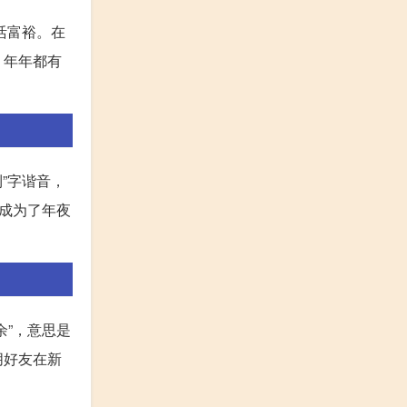
活富裕。在
，年年都有
”字谐音，
成为了年夜
”，意思是
朋好友在新