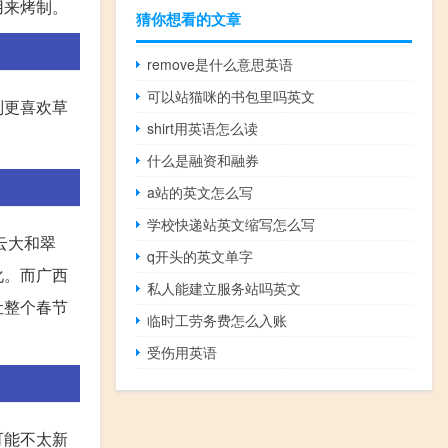
用来烤制。
猜你想看的文章
remove是什么意思英语
可以站猫咪的书包里吗英文
则更喜欢草
shirt用英语怎么读
什么是融资和融券
a站的英文怎么写
学校快递站英文缩写怎么写
云大和翠
q开头的英文单字
化。而广西
私人能建立服务站吗英文
让整个春节
临时工劳务费怎么入账
受伤用英语
可能不太新