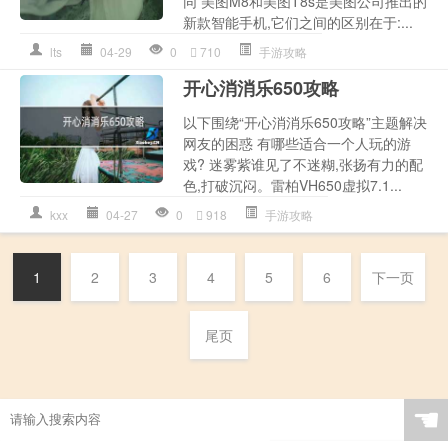
同 美图M8和美图T8s是美图公司推出的
新款智能手机,它们之间的区别在于:...
lts
04-29
0
710
手游攻略
开心消消乐650攻略
以下围绕“开心消消乐650攻略”主题解决
网友的困惑 有哪些适合一个人玩的游
戏? 迷雾紫谁见了不迷糊,张扬有力的配
色,打破沉闷。雷柏VH650虚拟7.1...
kxx
04-27
0
918
手游攻略
1
2
3
4
5
6
下一页
尾页
☚