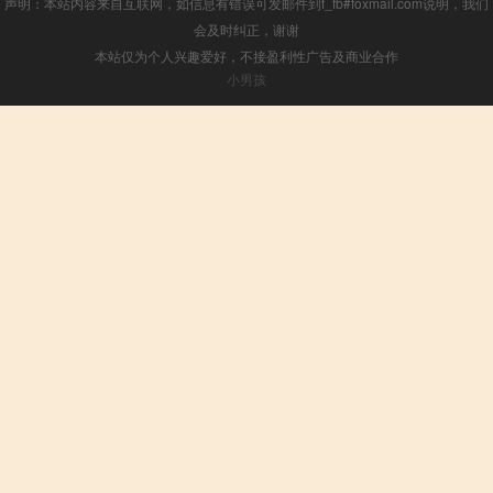
声明：本站内容来自互联网，如信息有错误可发邮件到f_fb#foxmail.com说明，我们
会及时纠正，谢谢
本站仅为个人兴趣爱好，不接盈利性广告及商业合作
小男孩