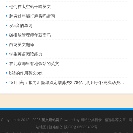
他们在太空站干啥英文
肺炎过年能打麻将吗请问
发a音的单词
碳排放管理师年薪高吗
白龙英文翻译
学生英语阅读能力
在北京哪里有地铁站的英文
b站的作用英文ppt
*ST目药：拟向汇隆华泽定增募资2.78亿元将用于补充流动资金和偿还债务
Copyright © 2012 - 2026
英文建站网
Powered by
网站分类目录
|
精选推荐文章
|
网
站地图
|
疑难解答
陕ICP备05039492号