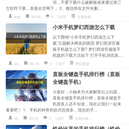
信，不要下载什么破解版或者通过第三
方软件下载，直接去官网下； 2、微信所在文件夹删...
wxy
08-09
0
675
文章列表
小米手机梦幻西游怎么下载
以下围绕“小米手机梦幻西游怎么下
载”主题解决网友的困惑 梦幻西游官服
版手机版怎么下载? 梦幻西游官服版手
机版的下载方法如下:打开手机浏览器,...
xls
06-14
0
527
梦幻西游
直板全键盘手机排行榜（直板
全键盘手机）
大家好，小杨来为大家解答以上问题，
直板全键盘手机排行榜，直板全键盘手
机很多人还不知道，现在让我们一起来
看看吧！ 1、手机的种类和款式也很多。现在的手...
zb
05-15
0
237
文章列表
性价比高的手机排行榜（性价