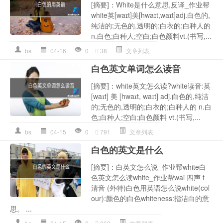
[摘要]：White是什么意思,反译_作业帮
white英[waɪt]美[hwaɪt,waɪt]adj.白色的,
纯洁的;无色的,透明的;白衣的;白种人的
n.白色;白种人;空白;白色颜料vt.(书写,...
bs
04-16
0
38
文章列表
白色英文单词怎么读音
[摘要]：white英文怎么读?white读音:英
[waɪt] 美 [hwaɪt, waɪt] adj.白色的,纯洁
的;无色的,透明的;白衣的;白种人的 n.白
色;白种人;空白;白色颜料 vt.(书写,...
bs
04-15
0
791
文章列表
白色的英文是什么
[摘要]：白英文怎么说_作业帮white白
色英文怎么读white_作业帮wai 四声 t
清音 (外特)白色用英语怎么说white(col
our):颜色的白色whiteness:指洁白的意
思。 ...