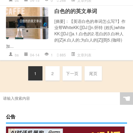
bs
04-15
0
268
文章列表
白色的的英文单词
[摘要]：【英语白色的单词怎么写?】作
业帮WhiteKK:[]DJ:[]n.怀特 (姓氏)white
KK:[]DJ:[]a.1.白色的2.苍白的3.白种人
的[Z]4.白人的;为白人的[Z][B]5.(咖啡)
加...
bs
04-14
1
885
文章列表
1
2
下一页
尾页
☚
公告