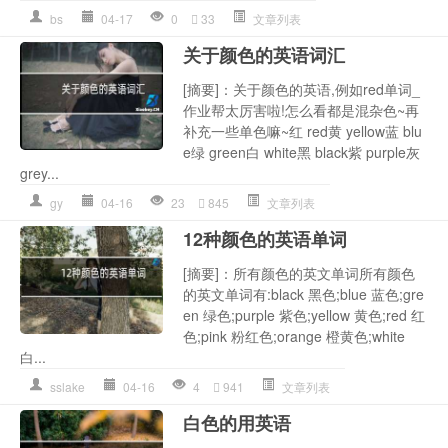
bs
04-17
0
33
文章列表
关于颜色的英语词汇
[摘要]：关于颜色的英语,例如red单词_
作业帮太厉害啦!怎么看都是混杂色~再
补充一些单色嘛~红 red黄 yellow蓝 blu
e绿 green白 white黑 black紫 purple灰
grey...
gy
04-16
23
845
文章列表
12种颜色的英语单词
[摘要]：所有颜色的英文单词所有颜色
的英文单词有:black 黑色;blue 蓝色;gre
en 绿色;purple 紫色;yellow 黄色;red 红
色;pink 粉红色;orange 橙黄色;white
白...
sslake
04-16
4
941
文章列表
白色的用英语