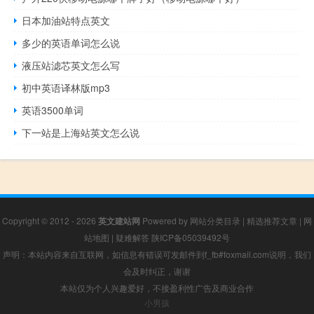
日本加油站特点英文
多少的英语单词怎么说
液压站滤芯英文怎么写
初中英语译林版mp3
英语3500单词
下一站是上海站英文怎么说
Copyright © 2012 - 2026
英文建站网
Powered by
网站分类目录
|
精选推荐文章
|
网
站地图
|
疑难解答
陕ICP备05039492号
声明：本站内容来自互联网，如信息有错误可发邮件到f_fb#foxmail.com说明，我们
会及时纠正，谢谢
本站仅为个人兴趣爱好，不接盈利性广告及商业合作
小男孩