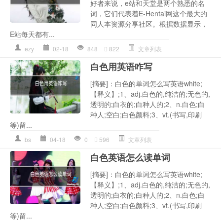
好者来说，e站和天堂是两个熟悉的名
词，它们代表着E-Hentai网这个最大的
同人本资源分享社区。根据数据显示，
E站每天都有...
ezy
02-18
848
822
文章列表
白色用英语咋写
[摘要]：白色的单词怎么写英语white;
【释义】;1、adj.白色的,纯洁的;无色的,
透明的;白衣的;白种人的;2、n.白色;白
种人;空白;白色颜料;3、vt.(书写,印刷
等)留...
bs
04-18
0
596
文章列表
白色英语怎么读单词
[摘要]：白色的单词怎么写英语white;
【释义】;1、adj.白色的,纯洁的;无色的,
透明的;白衣的;白种人的;2、n.白色;白
种人;空白;白色颜料;3、vt.(书写,印刷
等)留...