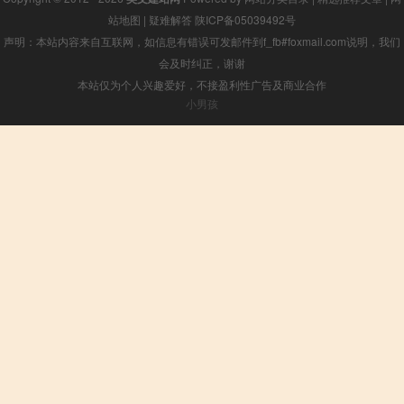
站地图
|
疑难解答
陕ICP备05039492号
声明：本站内容来自互联网，如信息有错误可发邮件到f_fb#foxmail.com说明，我们
会及时纠正，谢谢
本站仅为个人兴趣爱好，不接盈利性广告及商业合作
小男孩