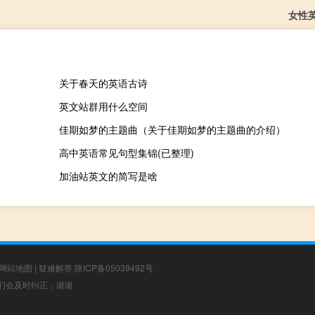
女性
关于春天的英语古诗
英文站群用什么空间
佳期如梦的主题曲（关于佳期如梦的主题曲的介绍）
高中英语常见句型集锦(已整理)
加油站英文的简写是啥
网站地图
|
疑难解答
陕ICP备05039492号
，我们会及时纠正，谢谢