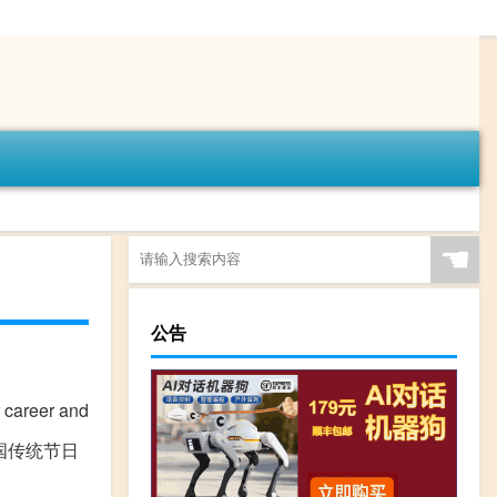
☚
公告
reer and
国传统节日