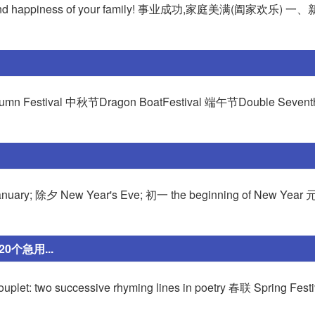
 and happiness of your family! 事业成功,家庭美满(阖家欢乐)
estival 中秋节Dragon BoatFestival 端午节Double Seventh 
January; 除夕 New Year's Eve; 初一 the beginning of New Year
个急用...
let: two successive rhyming lines in poetry 春联 Spring Festi