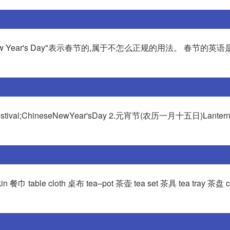
ew Year's Day"表示春节的,属于不怎么正规的用法。 春节的英语是: S
ChineseNewYear'sDay 2.元宵节(农历一月十五日)LanternFes
in 餐巾 table cloth 桌布 tea–pot 茶壶 tea set 茶具 tea tray 茶盘