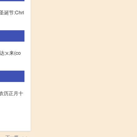
、圣诞节:Chri
;v.来(co
ival 农历正月十