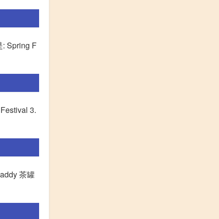
pring F
tival 3.
 caddy 茶罐