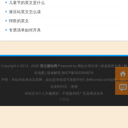
儿童节的英文是什么
液压站英文怎么读
悍匪的英文
专票清单如何开具
Copyright © 2012 - 2026
英文建站网
Powered by
网站分类目录
|
精选推荐文章
|
网
站地图
|
疑难解答
陕ICP备05039492号
声明：本站内容来自互联网，如信息有错误可发邮件到f_fb#foxmail.com说明，我们
会及时纠正，谢谢
本站仅为个人兴趣爱好，不接盈利性广告及商业合作
小男孩