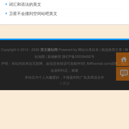
词汇和语法的英文
卫星不会撞到空间站吧英文
Copyright © 2012 - 2026
英文建站网
Powered by
网站分类目录
|
精选推荐文章
|
网
站地图
|
疑难解答
陕ICP备05039492号
声明：本站内容来自互联网，如信息有错误可发邮件到f_fb#foxmail.com说明，我们
会及时纠正，谢谢
本站仅为个人兴趣爱好，不接盈利性广告及商业合作
小男孩