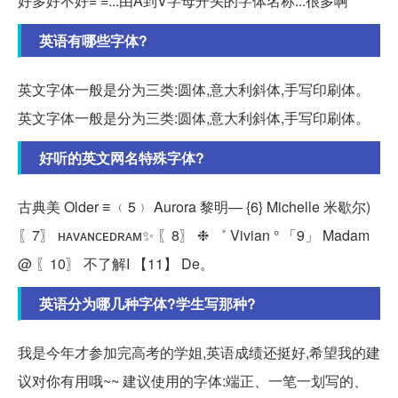
好多好不好= =...由A到V字母开头的字体名称...很多啊
英语有哪些字体?
英文字体一般是分为三类:圆体,意大利斜体,手写印刷体。
英文字体一般是分为三类:圆体,意大利斜体,手写印刷体。
好听的英文网名特殊字体?
古典美 Older ≡ ﹙5﹚ Aurora 黎明— {6} Michelle 米歇尔)
〖7〗 ʜᴀᴠᴀɴᴄᴇᴅʀᴀᴍ✨ 〖8〗 ❉ ゛ Vivian ° 「9」 Madam
@ 〖10〗 不了解I 【11】 De。
英语分为哪几种字体?学生写那种?
我是今年才参加完高考的学姐,英语成绩还挺好,希望我的建
议对你有用哦~~ 建议使用的字体:端正、一笔一划写的、