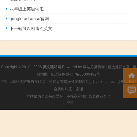
八年级上英语词汇
google adsense官网
下一站可以相逢么英文
Copyright © 2012 - 2026
英文建站网
Powered by
网站分类目录
|
精选推荐文章
|
网
站地图
|
疑难解答
陕ICP备05039492号
声明：本站内容来自互联网，如信息有错误可发邮件到f_fb#foxmail.com说明，我们
会及时纠正，谢谢
本站仅为个人兴趣爱好，不接盈利性广告及商业合作
小男孩