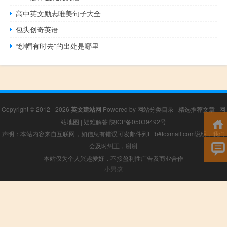
高中英文励志唯美句子大全
包头创奇英语
“纱帽有时去”的出处是哪里
Copyright © 2012 - 2026
英文建站网
Powered by
网站分类目录
|
精选推荐文章
|
网
站地图
|
疑难解答
陕ICP备05039492号
声明：本站内容来自互联网，如信息有错误可发邮件到f_fb#foxmail.com说明，我们
会及时纠正，谢谢
本站仅为个人兴趣爱好，不接盈利性广告及商业合作
小男孩