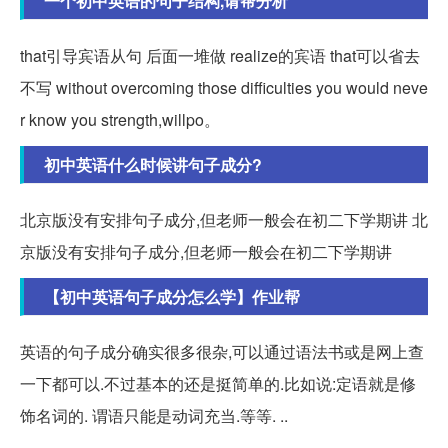
一个初中英语的句子结构,请帮分析
that引导宾语从句 后面一堆做 realize的宾语 that可以省去
不写 without overcoming those difficulties you would neve
r know you strength,willpo。
初中英语什么时候讲句子成分?
北京版没有安排句子成分,但老师一般会在初二下学期讲 北
京版没有安排句子成分,但老师一般会在初二下学期讲
【初中英语句子成分怎么学】作业帮
英语的句子成分确实很多很杂,可以通过语法书或是网上查
一下都可以.不过基本的还是挺简单的.比如说:定语就是修
饰名词的. 谓语只能是动词充当.等等. ..