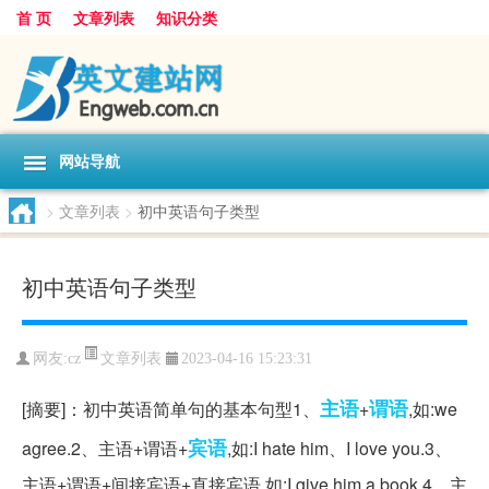
首 页
文章列表
知识分类
网站导航
>
文章列表
>
初中英语句子类型
初中英语句子类型
文章列表
网友:
cz
2023-04-16 15:23:31
主语
谓语
[摘要]：初中英语简单句的基本句型1、
+
,如:we
宾语
agree.2、主语+谓语+
,如:I hate him、I love you.3、
主语+谓语+间接宾语+直接宾语,如:I give him a book.4、主