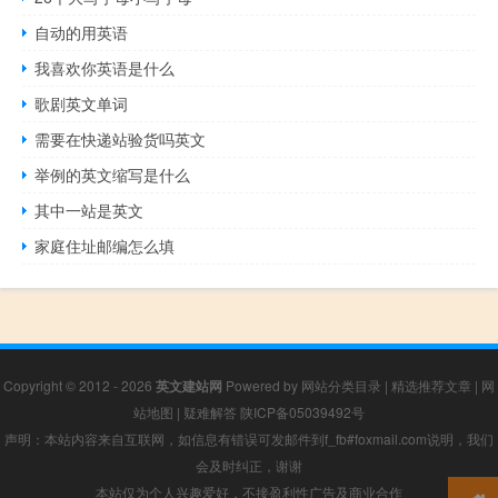
自动的用英语
我喜欢你英语是什么
歌剧英文单词
需要在快递站验货吗英文
举例的英文缩写是什么
其中一站是英文
家庭住址邮编怎么填
Copyright © 2012 - 2026
英文建站网
Powered by
网站分类目录
|
精选推荐文章
|
网
站地图
|
疑难解答
陕ICP备05039492号
声明：本站内容来自互联网，如信息有错误可发邮件到f_fb#foxmail.com说明，我们
会及时纠正，谢谢
本站仅为个人兴趣爱好，不接盈利性广告及商业合作