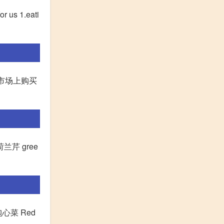
or us 1.eati
我们在市场上购买
 荷兰芹 gree
 包心菜 Red