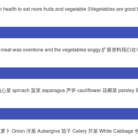
r health to eat more fruits and vegetable 3Vegetables are good f
 was overdone and the vegetables soggy.扩展资料
spinach 菠菜 asparagus 芦笋 cauliflower 花椰菜 parsley
红萝卜 Onion 洋葱 Aubergine 茄子 Celery 芹菜 White Cabbage