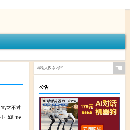
☚
公告
ealthy对不对
,如time