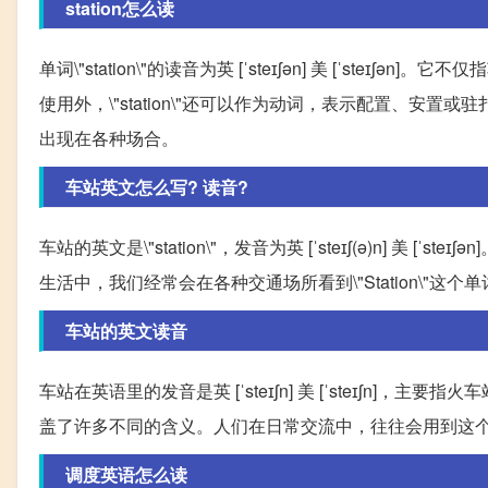
station怎么读
单词\"station\"的读音为英 [ˈsteɪʃən] 美 [ˈs
使用外，\"station\"还可以作为动词，表示配置、安置或
出现在各种场合。
车站英文怎么写? 读音?
车站的英文是\"station\"，发音为英 [ˈsteɪʃ(ə)n] 美 
生活中，我们经常会在各种交通场所看到\"Station\"这个单词，比
车站的英文读音
车站在英语里的发音是英 [ˈsteɪʃn] 美 [ˈsteɪʃn]，
盖了许多不同的含义。人们在日常交流中，往往会用到这
调度英语怎么读