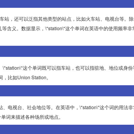
teɪʃən]。它不仅指车站，还可以泛指其他类型的站点，比如火车站、电视台等
驻扎等含义。数据显示，\"station\"这个单词在英语中的使用频率
[ˈsteɪʃən]。\"station\"这个单词既可以指车站，也可以指驻地、地位
如Union Station。
主要指火车站、电视台、社会地位等。在英语中，\"station\"这个词的用
个单词来描述各种场所或地点。