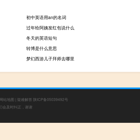
初中英语用an的名词
过年给阿姨发红包说什么
冬天的英语短句
转博是什么意思
梦幻西游儿子拜师去哪里
网站地图
|
疑难解答
陕ICP备05039492号
，我们会及时纠正，谢谢