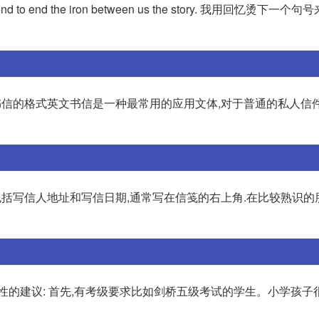
d to end the iron between us the story. 我用回忆烫下一
下是英文书信的格式英文书信是一种最常用的应用文体,对于普通的私人
 信头包括写信人地址和写信日期,通常写在信笺的右上角.在比较熟识
性的建议: 首先,有考级要求比如剑桥五级考试的学生。小学孩子很