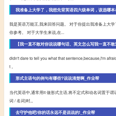
我准备上大学了，我想先背英语四六级单词，该选哪本
我是英语万能王,我来回答问题。 对于你提出我准备上大学
你参考。 对于大学生来说,在...
【我一直不敢对你说说哪句话、英文怎么写我一直不敢对你
didn't dare to tell you what that sentence,because,
t 。
形式主语句的例句有哪些?说说清楚啊_作业帮
当代英语中,通常用it 做形式主语,将不定式和动名词置于谓语
词 / 名词)时,。
去守护他吧!你的话永远不是说说的!_作业帮