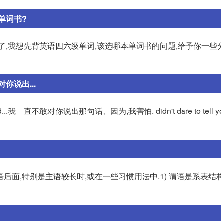
单词书?
了,我想先背英语四六级单词,该选哪本单词书的问题,给予你一些
说出...
I'm afraid...我一直不敢对你说出那句话、因为,我害怕. didn't dare to tell yo
后面,特别是主语较长时,或在一些习惯用法中.1) 谓语是系表结构(b