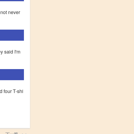
 not never
y said I'm
d four T-shi