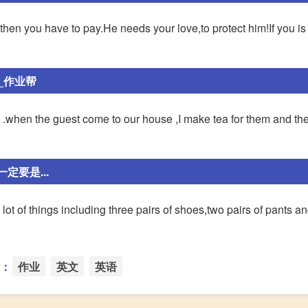
d,then you have to pay.He needs your love,to protect him!If you is
_作业帮
 .when the guest come to our house ,I make tea for them and the
定要是...
t of things including three pairs of shoes,two pairs of pants an
：
作业
英文
英语