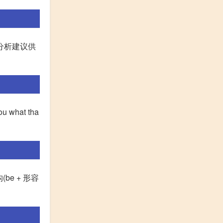
分析建议供
u what tha
e + 形容