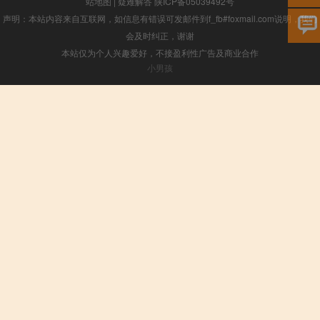
站地图
|
疑难解答
陕ICP备05039492号
声明：本站内容来自互联网，如信息有错误可发邮件到f_fb#foxmail.com说明，我们
会及时纠正，谢谢
本站仅为个人兴趣爱好，不接盈利性广告及商业合作
小男孩