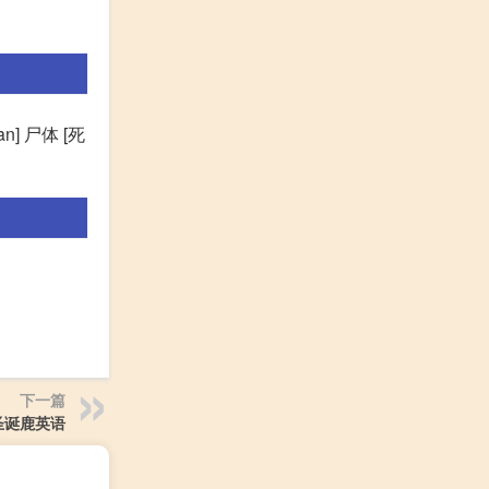
an] 尸体 [死
下一篇
圣诞鹿英语