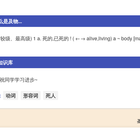
是及物...
级、最高级) 1 a. 死的,已死的 ! ( ←→ alive,living) a ~ body [m
知识库
的。 祝同学学习进步~
：
动词
形容词
死人