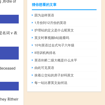
 ,即die of
猜你想看的文章
因为这样英语
1月份到12月份的英语
护理站的定义是什么呢英文
是名词 v 表
英文时事视频b站能看吗
10句英语过去式句子六年级
it培训机构排名
英语剑桥二级大概是什么水平
由此可见英语
deceased
挨着公交站的房子好吗英文
每一站比赛英文如何说
y 和their