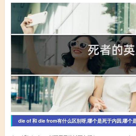
die of 和 die from有什么区别呀,哪个是死于内因,哪个是