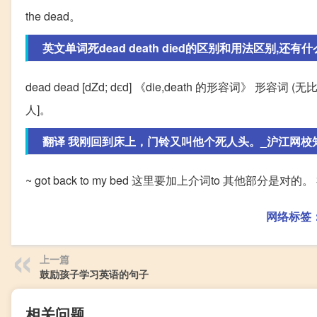
the dead。
英文单词死dead death died的区别和用法区别,还有什么
dead dead [dZd; dєd] 《die,death 的形容词》 形容词 (无比较
人]。
翻译 我刚回到床上，门铃又叫他个死人头。_沪江网校
~ got back to my bed 这里要加上介词to 其他部分是对
网络标签
上一篇
鼓励孩子学习英语的句子
相关问题