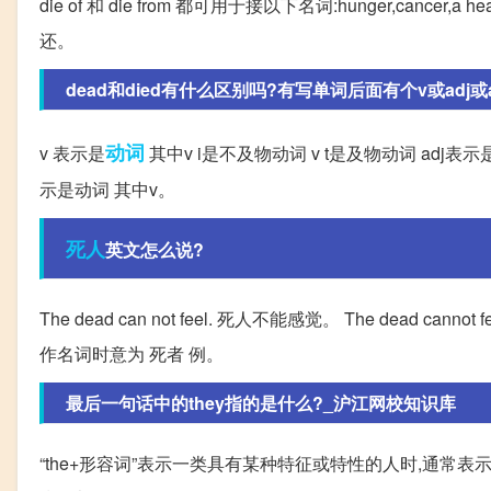
die of 和 die from 都可用于接以下名词:hunger,cancer,a heart a
还。
dead和died有什么区别吗?有写单词后面有个v或adj或a
动词
v 表示是
其中v i是不及物动词 v t是及物动词 adj表示
示是动词 其中v。
死人
英文怎么说?
The dead can not feel. 死人不能感觉。 The dead cannot
作名词时意为 死者 例。
最后一句话中的they指的是什么?_沪江网校知识库
“the+形容词”表示一类具有某种特征或特性的人时,通常表示复数意义, 例如