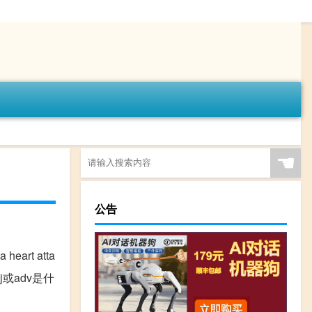
☚
公告
eart atta
adj或adv是什