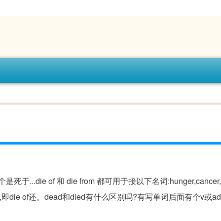
..die of 和 die from 都可用于接以下名词:hunger,cancer,a h
r feeling ,即die of还。dead和died有什么区别吗?有写单词后面有个v或