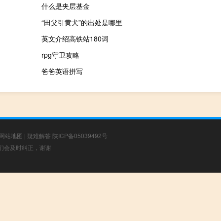
什么是夹层基金
“田父引黄犬”的出处是哪里
英文介绍高铁站180词
rpg守卫攻略
爸爸英语拼写
网站地图
|
疑难解答
陕ICP备05039492号
，我们会及时纠正，谢谢