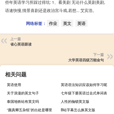
些年英语学习所踩过得坑: 1、看美剧 无论什么英剧美剧,
语速快慢,情景喜剧还是政治宫斗戏,若想... 艾宾浩。
网络标签：
作业
英文
英语
上一篇
省心英语跟读
下一篇
大学英语四级万能金句
相关问题
英语使用
英语语法知识应该如何学习呢
关于浪漫的英文句子
七年级下册英语过去式单词表
泰国地铁站有英文吗
人性的枷锁英文版
“颜真卿五杂组”的出处是哪里
B站字幕怎么换英文版