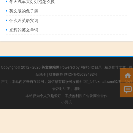
冬天汽车大灯灯泡怎么换
英文版的兔子舞
什么叫英语实词
光辉的英文单词
Copyright © 2012 - 2026
英文建站网
Powered by
网站分类目录
|
精选推荐文章
|
网
站地图
|
疑难解答
陕ICP备05039492号
声明：本站内容来自互联网，如信息有错误可发邮件到f_fb#foxmail.com说明，我们
会及时纠正，谢谢
本站仅为个人兴趣爱好，不接盈利性广告及商业合作
小男孩