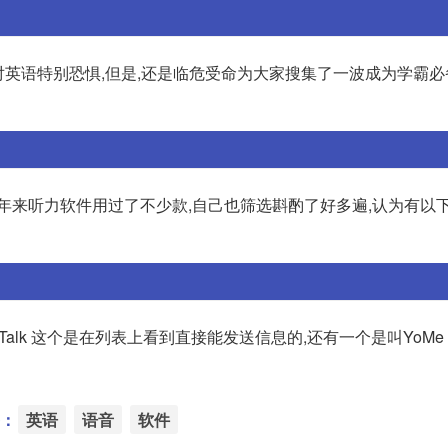
对英语特别恐惧,但是,还是临危受命为大家搜集了一波成为学霸
年来听力软件用过了不少款,自己也筛选斟酌了好多遍,认为有以
low Talk 这个是在列表上看到直接能发送信息的,还有一个是叫YoM
：
英语
语音
软件