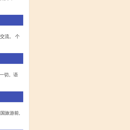
交流。 个
忆一切。语
国旅游前,