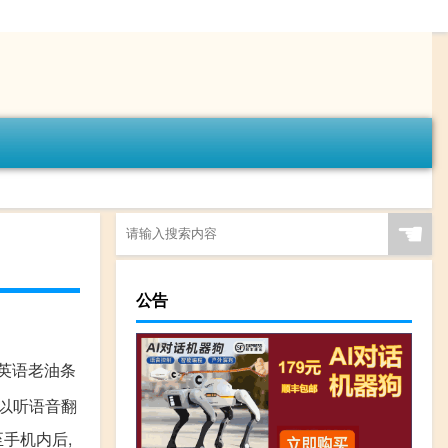
☚
公告
些英语老油条
以听语音翻
至手机内后,