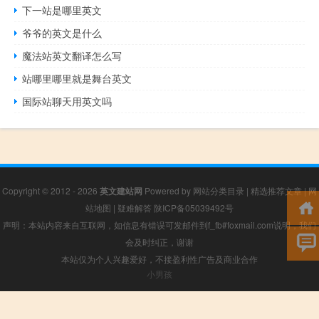
下一站是哪里英文
爷爷的英文是什么
魔法站英文翻译怎么写
站哪里哪里就是舞台英文
国际站聊天用英文吗
Copyright © 2012 - 2026
英文建站网
Powered by
网站分类目录
|
精选推荐文章
|
网
站地图
|
疑难解答
陕ICP备05039492号
声明：本站内容来自互联网，如信息有错误可发邮件到f_fb#foxmail.com说明，我们
会及时纠正，谢谢
本站仅为个人兴趣爱好，不接盈利性广告及商业合作
小男孩