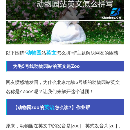
动物园
英文
以下围绕“
站
怎么拼写”主题解决网友的困惑
为毛5号线动物园站的英文是Zoo
网友愤怒地发问，为什么北京地铁5号线的动物园站英文
名称是\"Zoo\"呢？让我们来解开这个谜团！
英语
【动物园zoo的
怎么读?】作业帮
原来，动物园在英文中的发音是[zoo]，英式发音为[zuː]，